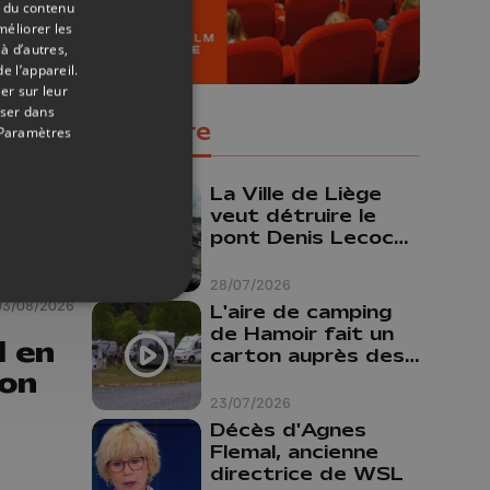
t du contenu
méliorer les
à d’autres,
e l’appareil.
er sur leur
oser dans
Populaire
Paramètres
La Ville de Liège
veut détruire le
pont Denis Lecocq
mais manque de
budget pour le
28/07/2026
faire
03/08/2026
L'aire de camping
de Hamoir fait un
l en
carton auprès des
ion
touristes
23/07/2026
Décès d'Agnes
Flemal, ancienne
directrice de WSL