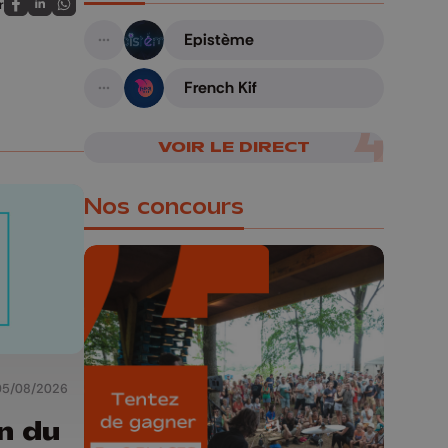
r
Partagez sur FaceBook
Partagez sur LinkedIn
Partagez sur Whatsapp
Epistème
A suivre
French Kif
A suivre
VOIR LE DIRECT
Nos concours
🎁 Gagnez 5x2
places pour le
05/08/2026
Bucolique Ferrières
Festival 🌿🎶
n du