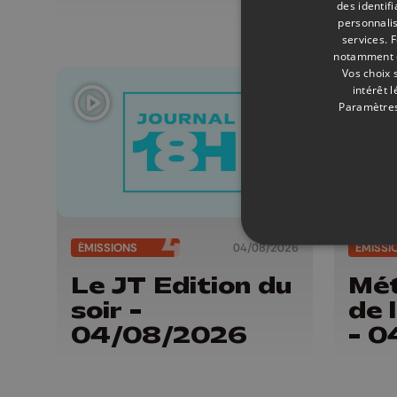
des identif
personnalis
services.
F
notamment en
Vos choix 
intérêt 
Paramètres
ÉMISSIONS
04/08/2026
ÉMISSI
Le JT Edition du
Mét
soir -
de 
04/08/2026
- 