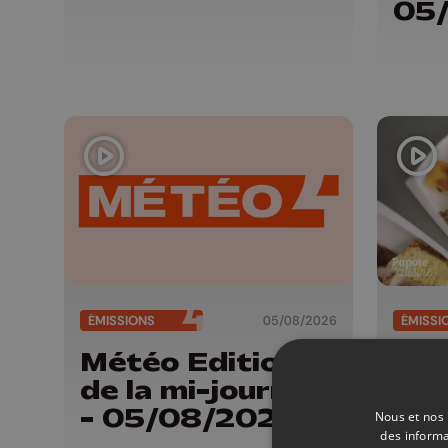
05
ÉMISSIONS
05/08/2026
ÉMISSI
Météo Edition
Por
de la mi-journée
Tri
- 05/08/2026
Del
Nous et nos 
des informa
Duf