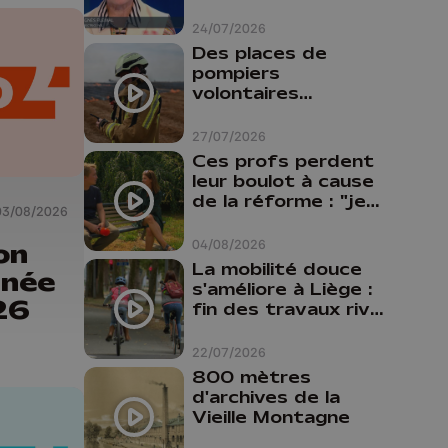
24/07/2026
Des places de
pompiers
volontaires
disponibles en
province de Liège :
27/07/2026
"Un citoyen qui
Ces profs perdent
n'est formé ne
leur boulot à cause
peut pas nous
de la réforme : "je
aider"
03/08/2026
travaillais bien plus
comme prof que
04/08/2026
on
comme
La mobilité douce
rnée
pharmacienne"
s'améliore à Liège :
26
fin des travaux rive
gauche, pistes
cyclo-piétonnes
22/07/2026
Avroy et
800 mètres
Guillemins...
d'archives de la
Vieille Montagne