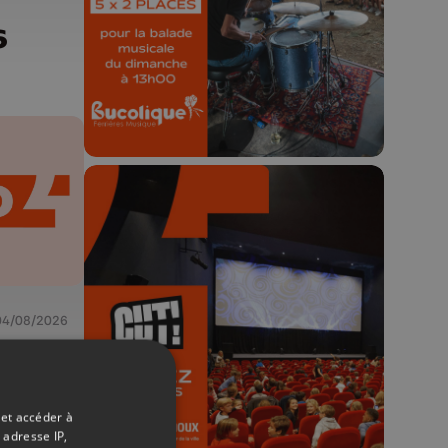
Concours valable jusqu'au 9 août,
6
23h59.
🎬 Concours CUT x
Les Grignoux ✨
04/08/2026
-
Concours permanent - 2 places à
6
gagner chaque semaine !
 et accéder à
 adresse IP,