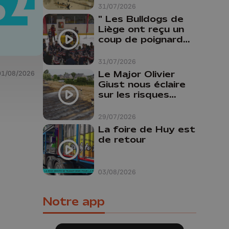
31/07/2026
" Les Bulldogs de
Liège ont reçu un
coup de poignard
dans le dos "
31/07/2026
Le Major Olivier
01/08/2026
Giust nous éclaire
sur les risques
d'incendie en
Belgique : "Un
29/07/2026
incendie comme en
La foire de Huy est
Gironde ne pourrait
de retour
pas avoir lieu chez
nous"
03/08/2026
Notre app