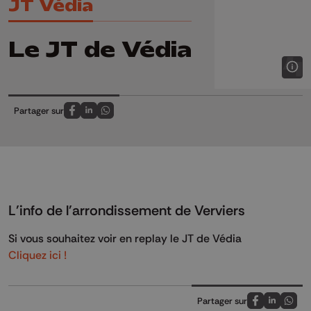
JT Védia
Le JT de Védia
Partager sur
Partagez sur FaceBook
Partagez sur LinkedIn
Partagez sur Whatsapp
L'info de l'arrondissement de Verviers
Si vous souhaitez voir en replay le JT de Védia
Cliquez ici !
Partager sur
Partagez sur
Partagez 
Parta