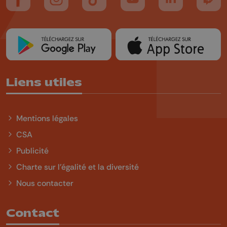
Suivez-nous sur FaceBook
Suivez-nous sur Instagram
Suivez-nous sur TikTok
Suivez-nous sur YouTube
Suivez-nous sur
Suiv
Liens utiles
Mentions légales
CSA
Publicité
Charte sur l'égalité et la diversité
Nous contacter
Contact