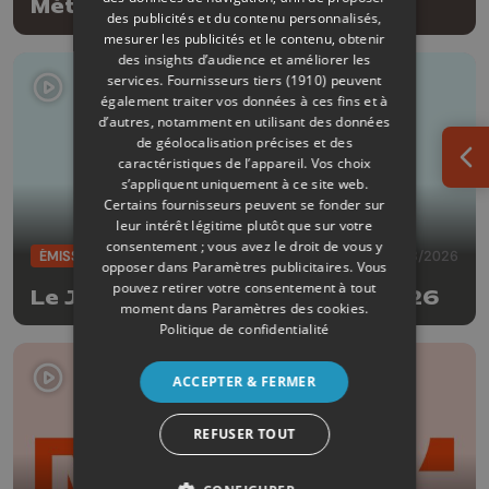
Météo Soir - 05/08/2026
des publicités et du contenu personnalisés,
mesurer les publicités et le contenu, obtenir
des insights d’audience et améliorer les
services.
Fournisseurs tiers (1910)
peuvent
également traiter vos données à ces fins et à
d’autres, notamment en utilisant des données
de géolocalisation précises et des
caractéristiques de l’appareil. Vos choix
Ouv
s’appliquent uniquement à ce site web.
Certains fournisseurs peuvent se fonder sur
leur intérêt légitime plutôt que sur votre
consentement ; vous avez le droit de vous y
ÉMISSIONS
05/08/2026
opposer dans
Paramètres publicitaires
. Vous
pouvez retirer votre consentement à tout
Le JT Edition du soir - 05/08/2026
moment dans
Paramètres des cookies
.
Politique de confidentialité
ACCEPTER & FERMER
REFUSER TOUT