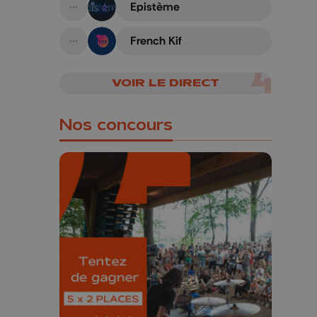
Epistème
A suivre
French Kif
A suivre
VOIR LE DIRECT
Nos concours
🎁 Gagnez 5x2
places pour le
Bucolique Ferrières
Festival 🌿🎶
Concours valable jusqu'au 9 août,