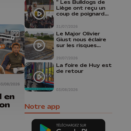
" Les Bulldogs de
Liège ont reçu un
coup de poignard
dans le dos "
31/07/2026
Le Major Olivier
Giust nous éclaire
sur les risques
d'incendie en
Belgique : "Un
29/07/2026
incendie comme en
La foire de Huy est
Gironde ne pourrait
de retour
pas avoir lieu chez
nous"
03/08/2026
03/08/2026
l en
ion
Notre app