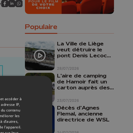
r
Partagez sur FaceBook
Partagez sur LinkedIn
Partagez sur Whatsapp
Populaire
La Ville de Liège
veut détruire le
pont Denis Lecocq
mais manque de
budget pour le
28/07/2026
faire
L'aire de camping
de Hamoir fait un
carton auprès des
touristes
 et accéder à
23/07/2026
 adresse IP,
Décès d'Agnes
t du contenu
Flemal, ancienne
méliorer les
05/08/2026
directrice de WSL
à d’autres,
e l’appareil.
n du
24/07/2026
er sur leur