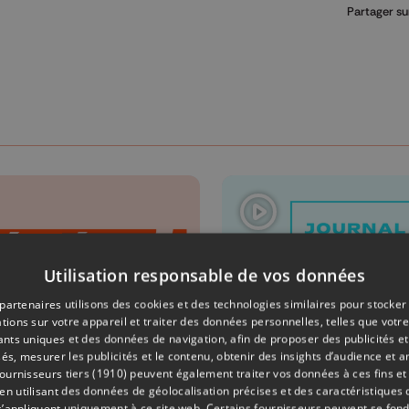
Partager su
Utilisation responsable de vos données
partenaires utilisons des cookies et des technologies similaires pour stocker
tions sur votre appareil et traiter des données personnelles, telles que votre
iants uniques et des données de navigation, afin de proposer des publicités e
és, mesurer les publicités et le contenu, obtenir des insights d’audience et a
ONS
05/08/2026
ÉMISSIONS
ournisseurs tiers (1910)
peuvent également traiter vos données à ces fins et 
 utilisant des données de géolocalisation précises et des caractéristiques d
éo Soir -
Le JT Editio
s’appliquent uniquement à ce site web. Certains fournisseurs peuvent se fond