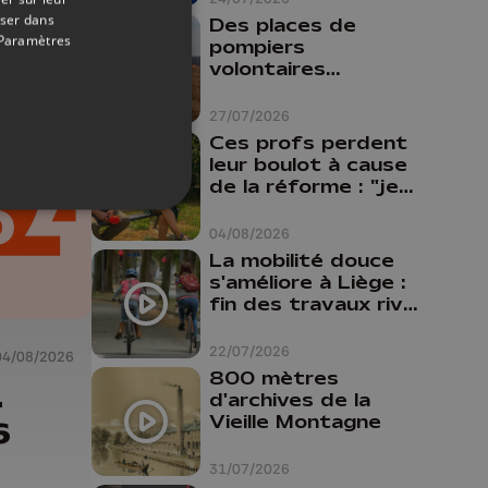
oser dans
Des places de
Paramètres
6
pompiers
volontaires
disponibles en
province de Liège :
27/07/2026
"Un citoyen qui
Ces profs perdent
n'est formé ne
leur boulot à cause
peut pas nous
de la réforme : "je
aider"
travaillais bien plus
comme prof que
04/08/2026
comme
La mobilité douce
pharmacienne"
s'améliore à Liège :
fin des travaux rive
gauche, pistes
cyclo-piétonnes
22/07/2026
04/08/2026
Avroy et
800 mètres
Guillemins...
-
d'archives de la
Vieille Montagne
6
31/07/2026