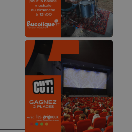
23h59.
🎬 Concours CUT x
Les Grignoux ✨
Concours permanent - 2 places à
gagner chaque semaine !