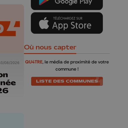
Où nous capter
QU4TRE
, le média de proximité de votre
03/08/2026
commune !
on
rnée
LISTE DES COMMUNES
26