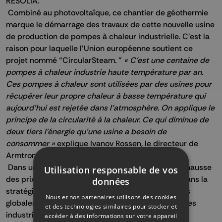
RESOLIA.
Combiné au photovoltaïque, ce chantier de géothermie
marque le démarrage des travaux de cette nouvelle usine
de production de pompes à chaleur industrielle. C'est la
raison pour laquelle l'Union européenne soutient ce
projet nommé “CircularSteam. ”
« C'est une centaine de
pompes à chaleur industrie haute température par an.
Ces pompes à chaleur sont utilisées par des usines pour
récupérer leur propre chaleur à basse température qui
aujourd'hui est rejetée dans l'atmosphère. On applique le
principe de la circularité à la chaleur. Ce qui diminue de
deux tiers l'énergie qu'une usine a besoin de
consommer »
explique Ivanov Rossen, le directeur de
Armtrong International.
Dans un contexte géopolitique tendu et face à la hausse
Utilisation responsable de vos
des prix des énergies fossiles, ce projet s'inscrit dans la
données
stratégie de décarbonation d'Armstrong, mais plus
Nous et nos partenaires utilisons des cookies
globalement dans la transition énergétique des sites
et des technologies similaires pour stocker et
industriels.
accéder à des informations sur votre appareil