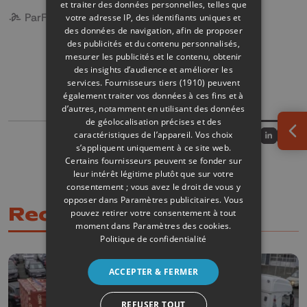
et traiter des données personnelles, telles que
Par
France Defalle
votre adresse IP, des identifiants uniques et
des données de navigation, afin de proposer
des publicités et du contenu personnalisés,
mesurer les publicités et le contenu, obtenir
des insights d’audience et améliorer les
services.
Fournisseurs tiers (1910)
peuvent
GÉOTHERMIE
également traiter vos données à ces fins et à
d’autres, notamment en utilisant des données
de géolocalisation précises et des
caractéristiques de l’appareil. Vos choix
Partager sur
Ouv
Partagez sur
Partagez 
Parta
s’appliquent uniquement à ce site web.
Certains fournisseurs peuvent se fonder sur
leur intérêt légitime plutôt que sur votre
consentement ; vous avez le droit de vous y
opposer dans
Paramètres publicitaires
. Vous
Recommandations
pouvez retirer votre consentement à tout
moment dans
Paramètres des cookies
.
Politique de confidentialité
ACCEPTER & FERMER
REFUSER TOUT