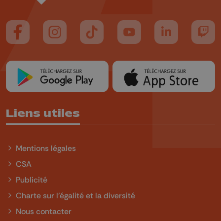
Suivez-nous sur FaceBook
Suivez-nous sur Instagram
Suivez-nous sur TikTok
Suivez-nous sur YouTube
Suivez-nous sur
Suiv
Liens utiles
Mentions légales
CSA
Publicité
Charte sur l'égalité et la diversité
Nous contacter