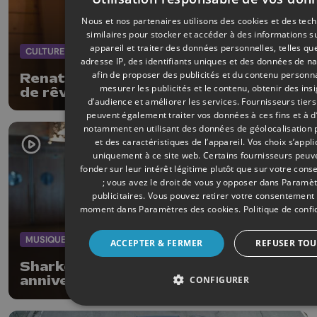
Nous et nos partenaires utilisons des cookies et des tec
similaires pour stocker et accéder à des informations s
appareil et traiter des données personnelles, telles qu
CULTURE
22/02/2025
adresse IP, des identifiants uniques et des données de na
afin de proposer des publicités et du contenu personna
Renato présentera son 1er EP "Vie
mesurer les publicités et le contenu, obtenir des ins
de rêve" au Reflektor
d’audience et améliorer les services.
Fournisseurs tiers
peuvent également traiter vos données à ces fins et à d
notamment en utilisant des données de géolocalisation 
et des caractéristiques de l’appareil. Vos choix s’appl
uniquement à ce site web. Certains fournisseurs peuv
fonder sur leur intérêt légitime plutôt que sur votre con
; vous avez le droit de vous y opposer dans
Paramèt
publicitaires
. Vous pouvez retirer votre consentement 
moment dans
Paramètres des cookies
.
Politique de confi
MUSIQUE
30/11/2024
ACCEPTER & FERMER
REFUSER TOU
Sharko au Reflektor pour un concert
anniversaire accompagné de cuivres
CONFIGURER