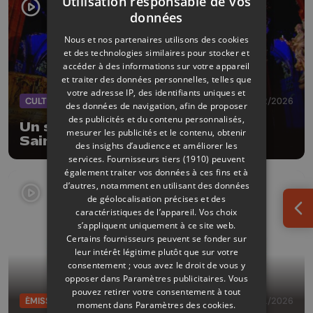
Utilisation responsable de vos
données
Nous et nos partenaires utilisons des cookies
et des technologies similaires pour stocker et
accéder à des informations sur votre appareil
et traiter des données personnelles, telles que
votre adresse IP, des identifiants uniques et
CULTURE
13/02/2026
des données de navigation, afin de proposer
des publicités et du contenu personnalisés,
Un secret se cache dans l'Église
mesurer les publicités et le contenu, obtenir
Saint-Jacques
des insights d’audience et améliorer les
services.
Fournisseurs tiers (1910)
peuvent
également traiter vos données à ces fins et à
d’autres, notamment en utilisant des données
de géolocalisation précises et des
caractéristiques de l’appareil. Vos choix
Ouv
s’appliquent uniquement à ce site web.
Certains fournisseurs peuvent se fonder sur
leur intérêt légitime plutôt que sur votre
consentement ; vous avez le droit de vous y
opposer dans
Paramètres publicitaires
. Vous
pouvez retirer votre consentement à tout
ÉMISSIONS
30/01/2026
moment dans
Paramètres des cookies
.