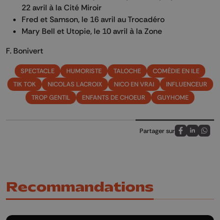
22 avril à la Cité Miroir
Fred et Samson, le 16 avril au Trocadéro
Mary Bell et Utopie, le 10 avril à la Zone
F. Bonivert
SPECTACLE
HUMORISTE
TALOCHE
COMÉDIE EN ILE
TIK TOK
NICOLAS LACROIX
NICO EN VRAI
INFLUENCEUR
TROP GENTIL
ENFANTS DE CHOEUR
GUYHOME
Partager sur
Partagez sur
Partagez 
Parta
Recommandations