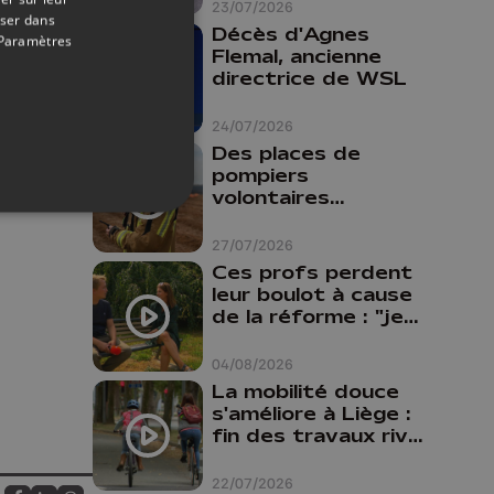
23/07/2026
oser dans
Décès d'Agnes
Paramètres
Flemal, ancienne
directrice de WSL
24/07/2026
Des places de
pompiers
volontaires
disponibles en
province de Liège :
27/07/2026
"Un citoyen qui
Ces profs perdent
n'est formé ne
leur boulot à cause
peut pas nous
de la réforme : "je
aider"
travaillais bien plus
comme prof que
04/08/2026
comme
La mobilité douce
pharmacienne"
s'améliore à Liège :
fin des travaux rive
gauche, pistes
cyclo-piétonnes
22/07/2026