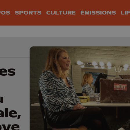
FOS
SPORTS
CULTURE
ÉMISSIONS
LI
les
u
le,
ove