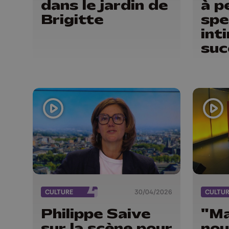
dans le jardin de
à p
Brigitte
spe
int
suc
CULTURE
30/04/2026
CULTU
Philippe Saive
"Ma
sur la scène pour
nou