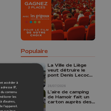
Concours permanent - 2 places à
gagner chaque semaine !
Populaire
complexe
La Ville de Liège
veut détruire le
pont Denis Lecocq
 le
mais manque de
 et accéder à
budget pour le
28/07/2026
 adresse IP,
faire
L'aire de camping
t du contenu
de Hamoir fait un
méliorer les
carton auprès des
à d’autres,
e l’appareil.
touristes
er sur leur