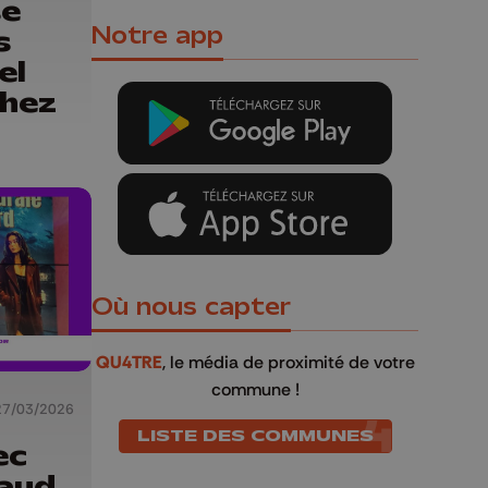
e
Notre app
s
el
hez
Où nous capter
QU4TRE
, le média de proximité de votre
commune !
27/03/2026
LISTE DES COMMUNES
ec
naud