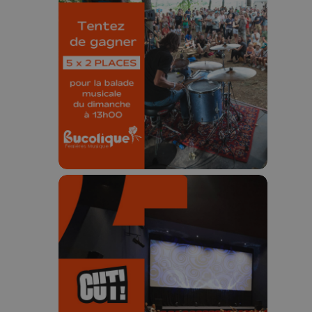
places pour le
Bucolique Ferrières
Festival 🌿🎶
Concours valable jusqu'au 9 août,
23h59.
🎬 Concours CUT x
Les Grignoux ✨