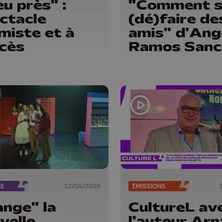
eu près" :
"Comment s
ctacle
(dé)faire de
imiste et à
amis" d'Ang
cès
Ramos Sanc
RE
12/04/2026
ÉMISSIONS
nge" la
CultureL av
velle
l'auteur Ar