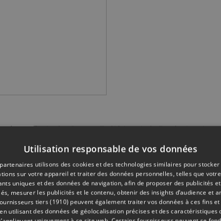
s peintres Catherine Dozo et Tatif à la galerie Evazio dans le 
Utilisation responsable de vos données
olas Valentiny et 11 autres chanteurs-comédiens au Théâtre
partenaires utilisons des cookies et des technologies similaires pour stocker
tions sur votre appareil et traiter des données personnelles, telles que votre
iants uniques et des données de navigation, afin de proposer des publicités e
és, mesurer les publicités et le contenu, obtenir des insights d’audience et a
ournisseurs tiers (1910)
peuvent également traiter vos données à ces fins et 
 utilisant des données de géolocalisation précises et des caractéristiques d
s’appliquent uniquement à ce site web. Certains fournisseurs peuvent se fond