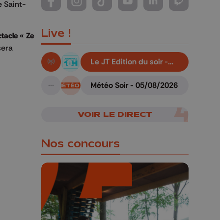
e Saint-
Suivez-nous sur FaceBook
Suivez-nous sur Instagram
Suivez-nous sur TikTok
Suivez-nous sur YouTube
Suivez-nous sur Li
Suivez-nous
Live !
tacle « Ze
era
Le JT Edition du soir -
En live!
05/08/2026
Météo Soir - 05/08/2026
A suivre
VOIR LE DIRECT
Nos concours
🎁 Gagnez 5x2