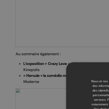
Au sommaire également :
L’exposition « Crazy Love
» qui réunit les artiste
Kinepolis
« Hercule » la comédie musicale
proposée par Nic
Nous et nos 
Moderne
des informa
des identif
personnalis
services.
F
notamment en
Vos choix 