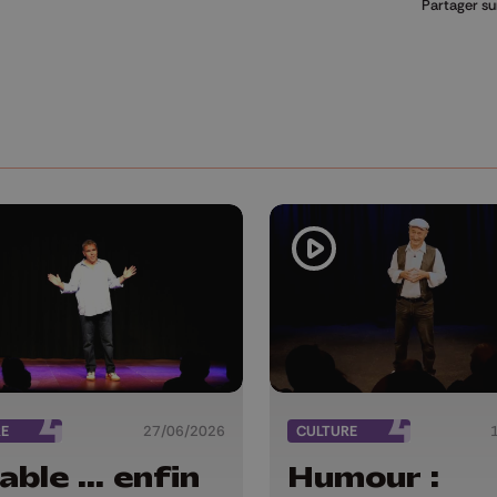
Partager su
RE
27/06/2026
CULTURE
able ... enfin
Humour :