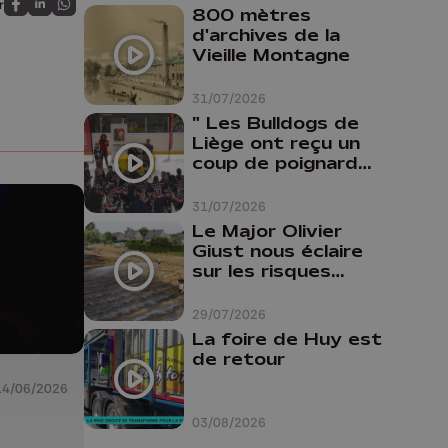
Avroy et
r
800 mètres
Partagez sur FaceBook
Partagez sur LinkedIn
Partagez sur Whatsapp
Guillemins...
d'archives de la
Vieille Montagne
31/07/2026
" Les Bulldogs de
Liège ont reçu un
coup de poignard
dans le dos "
31/07/2026
Le Major Olivier
Giust nous éclaire
sur les risques
d'incendie en
Belgique : "Un
29/07/2026
incendie comme en
La foire de Huy est
Gironde ne pourrait
de retour
pas avoir lieu chez
14/06/2026
nous"
03/08/2026