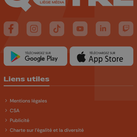
Suivez-nous sur FaceBook
Suivez-nous sur Instagram
Suivez-nous sur TikTok
Suivez-nous sur YouTube
Suivez-nous sur
Suiv
Liens utiles
Mentions légales
CSA
Publicité
Charte sur l'égalité et la diversité