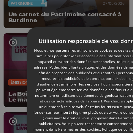
PATRIMOINE
27/05/2026
Un carnet du Patrimoine consacré à
Burdinne
Utilisation responsable de vos don
Nous et nos partenaires utilisons des cookies et des tec
similaires pour stocker et accéder à des informations s
appareil et traiter des données personnelles, telles qu
adresse IP, des identifiants uniques et des données de na
afin de proposer des publicités et du contenu personna
mesurer les publicités et le contenu, obtenir des ins
ÉMISSIONS
26/05/2026
d’audience et améliorer les services.
Fournisseurs tiers
peuvent également traiter vos données à ces fins et à d
La Boîte à livres : Michel Beaufays,
notamment en utilisant des données de géolocalisation 
Le manuel de survie de l'élu en milieu
et des caractéristiques de l’appareil. Vos choix s’appl
citoyen (Edition Dominique
uniquement à ce site web. Certains fournisseurs peuv
Dehareng)
fonder sur leur intérêt légitime plutôt que sur votre con
; vous avez le droit de vous y opposer dans
Paramèt
publicitaires
. Vous pouvez retirer votre consentement 
moment dans
Paramètres des cookies
.
Politique de confi