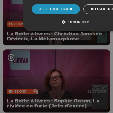
ACCEPTER & FERMER
REFUSER TOU
CONFIGURER
ÉMISSIONS
19/05/2026
La Boîte à livres : Christian Janssen
Déderix, La Métamorphose
intérieure (Santana Editeur)
ÉMISSIONS
12/05/2026
La Boîte à livres : Sophie Gason, La
rivière en furie (Jets d'encre)