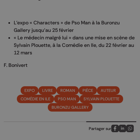
L’expo « Characters » de Pso Man à la Buronzu
Gallery jusqu’au 25 février
« Le médecin malgré lui » dans une mise en scène de
Sylvain Plouette, à la Comédie en Ile, du 22 février au
12 mars
F. Bonivert
EXPO
LIVRE
ROMAN
PIÈCE
AUTEUR
COMÉDIE EN ILE
PSO MAN
SYLVAIN PLOUETTE
BURONZU GALLERY
Partager sur
Partagez sur
Partagez 
Parta