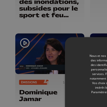
des inondations,
subsides pour le
sport et feu
d'artifice
Nous et nos 
des informa
des identif
personnalis
services.
F
notamment en
ÉMISSIONS
13/06/2026
ÉMISSI
Vos choix 
intérêt 
Dominique
Mat
Paramètres
Jamar