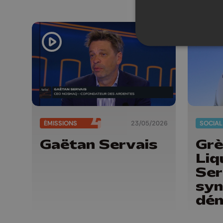
ÉMISSIONS
23/05/2026
SOCIAL
Gaëtan Servais
Grè
Liq
Ser
syn
dén
dou