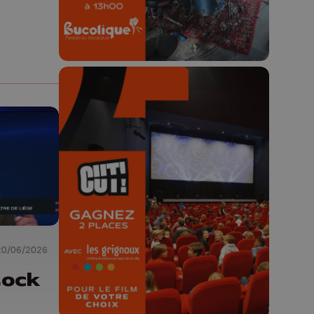
🎬 Concours CUT x
Les Grignoux ✨
Concours permanent - 2 places à
gagner chaque semaine !
20/06/2026
Cock