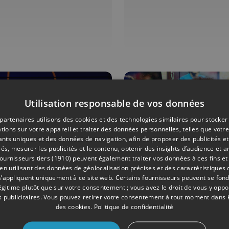
Utilisation responsable de vos données
partenaires utilisons des cookies et des technologies similaires pour stocker
tions sur votre appareil et traiter des données personnelles, telles que votre
iants uniques et des données de navigation, afin de proposer des publicités e
és, mesurer les publicités et le contenu, obtenir des insights d’audience et a
ournisseurs tiers (1910)
peuvent également traiter vos données à ces fins et 
 utilisant des données de géolocalisation précises et des caractéristiques d
ONS
06/06/2026
ÉMISSIONS
s’appliquent uniquement à ce site web. Certains fournisseurs peuvent se fond
légitime plutôt que sur votre consentement ; vous avez le droit de vous y opp
hieu Bihet
Axel Witsel
 publicitaires
. Vous pouvez retirer votre consentement à tout moment dans
des cookies
.
Politique de confidentialité