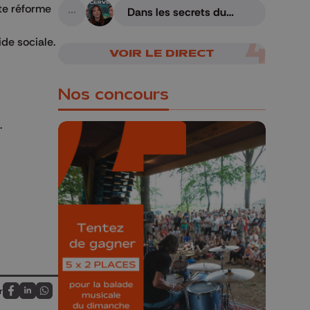
tte réforme
Dans les secrets du
A suivre
cerveau humain
de sociale.
VOIR LE DIRECT
Nos concours
.
🎁 Gagnez 5x2
places pour le
Bucolique Ferrières
Festival 🌿🎶
Concours valable jusqu'au 9 août,
r
23h59.
Partagez sur FaceBook
Partagez sur LinkedIn
Partagez sur Whatsapp