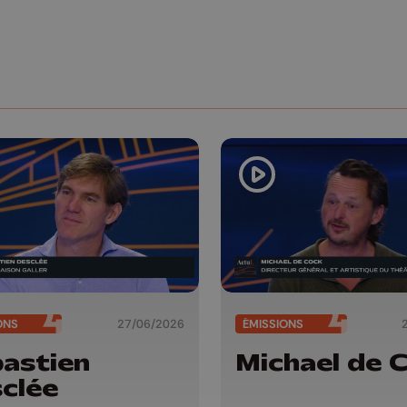
ONS
27/06/2026
ÉMISSIONS
astien
Michael de 
clée