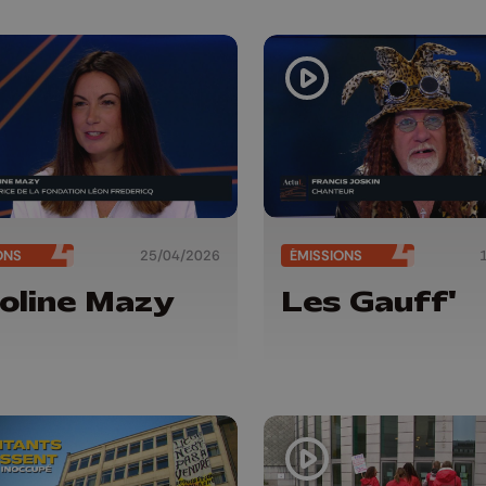
ection : « Les
vailleurs
pprécient
 »
ONS
25/04/2026
ÉMISSIONS
oline Mazy
Les Gauff'