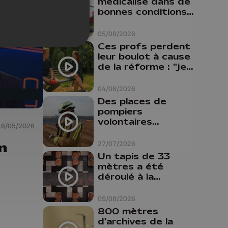
médicalisé dans de
bonnes conditions à
Oupeye
05/08/2026
Ces profs perdent
leur boulot à cause
de la réforme : "je
travaillais bien plus
comme prof que
04/08/2026
comme
Des places de
pharmacienne"
pompiers
volontaires
16/05/2026
disponibles en
province de Liège :
n
27/07/2026
"Un citoyen qui
Un tapis de 33
n'est formé ne
mètres a été
peut pas nous
déroulé à la
aider"
Cathédrale de
Liège
05/08/2026
800 mètres
d'archives de la