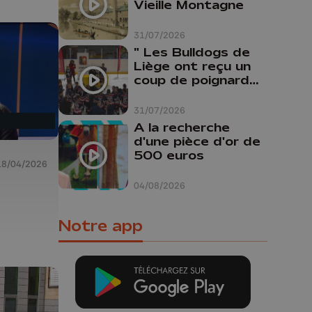
Vieille Montagne
31/07/2026
" Les Bulldogs de
Liège ont reçu un
coup de poignard
dans le dos "
31/07/2026
A la recherche
d'une pièce d'or de
500 euros
18/04/2026
04/08/2026
Notre app