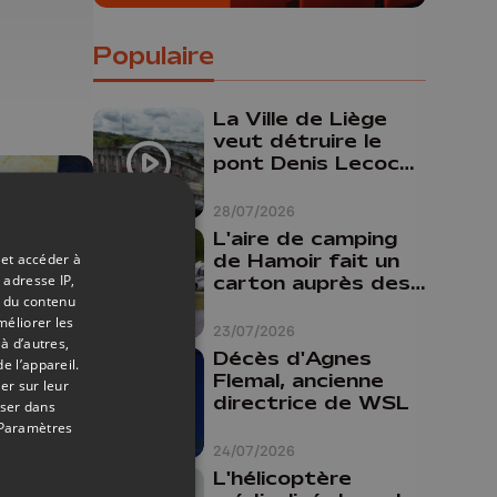
Populaire
La Ville de Liège
veut détruire le
pont Denis Lecocq
mais manque de
budget pour le
28/07/2026
faire
L'aire de camping
de Hamoir fait un
 et accéder à
 adresse IP,
carton auprès des
t du contenu
touristes
méliorer les
23/07/2026
à d’autres,
Décès d'Agnes
e l’appareil.
Flemal, ancienne
30/05/2026
er sur leur
directrice de WSL
oser dans
Paramètres
24/07/2026
L'hélicoptère