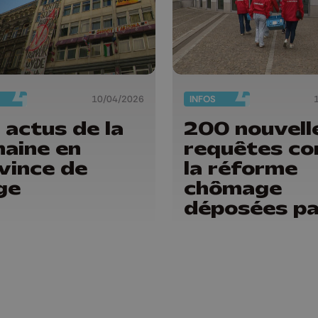
10/04/2026
INFOS
 actus de la
200 nouvell
aine en
requêtes co
vince de
la réforme
ge
chômage
déposées pa
FGTB