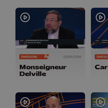
dir
tra
n’a
pas
ÉMISSIONS
02/05/2026
ÉMISSI
Monseigneur
Car
Delville