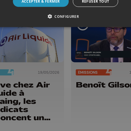
ACCEPTER & FERMER
REFUSER TOUT
CONFIGURER
19/05/2026
ÉMISSIONS
ve chez Air
Benoît Gilso
uide à
aing, les
dicats
oncent un
ble jeu de la