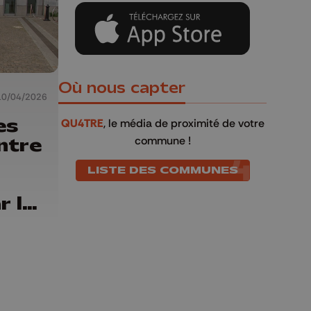
Où nous capter
10/04/2026
es
QU4TRE
, le média de proximité de votre
commune !
ntre
LISTE DES COMMUNES
r la