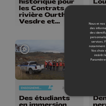
historique pour
Lou
les Contrats de
Bo
rivière Ourthe,
pou
Vesdre et
mis
Nous et nos 
Amblève/Rour
(91
des informa
des identif
personnalis
services.
F
notamment en
Vos choix 
intérêt 
Paramètres
ENSEIGNEMENT
20/11/2025
Des étudiants
De
en immersion
per