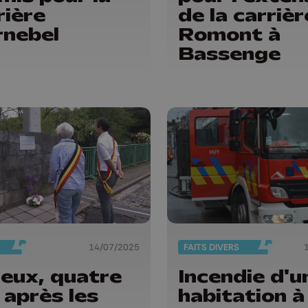
rière
de la carrièr
nebel
Romont à
Bassenge
14/07/2025
FAITS DIVERS
eux, quatre
Incendie d'u
 après les
habitation à