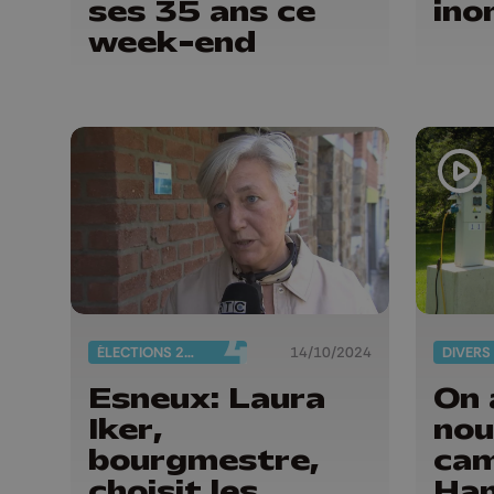
ses 35 ans ce
ino
week-end
ÉLECTIONS 2024
14/10/2024
DIVERS
Esneux: Laura
On 
Iker,
no
bourgmestre,
cam
choisit les
Ha