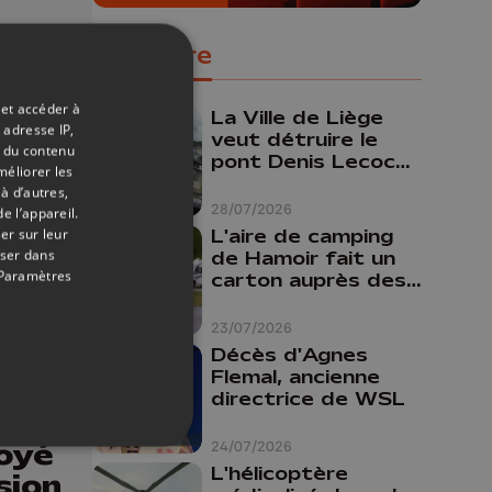
a
Populaire
onne
 et accéder à
La Ville de Liège
on
 adresse IP,
veut détruire le
t du contenu
pont Denis Lecocq
méliorer les
mais manque de
à d’autres,
budget pour le
28/07/2026
e l’appareil.
faire
L'aire de camping
er sur leur
oser dans
de Hamoir fait un
Paramètres
carton auprès des
touristes
23/07/2026
Décès d'Agnes
Flemal, ancienne
directrice de WSL
18/09/2025
oyé
24/07/2026
L'hélicoptère
sion