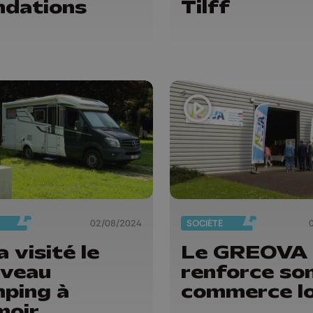
ndations
Tilff
02/08/2024
SOCIÉTÉ
a visité le
Le GREOVA
uveau
renforce son
ping à
commerce lo
moir