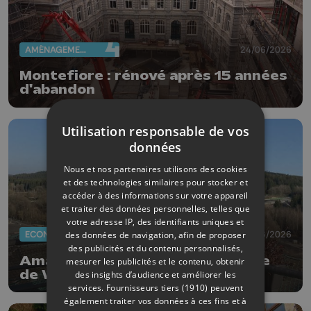
AMÉNAGEMENT DU TERRITOIRE
24/06/2026
Montefiore : rénové après 15 années
d'abandon
Utilisation responsable de vos
données
Nous et nos partenaires utilisons des cookies
et des technologies similaires pour stocker et
accéder à des informations sur votre appareil
et traiter des données personnelles, telles que
votre adresse IP, des identifiants uniques et
ECONOMIE
11/06/2026
des données de navigation, afin de proposer
des publicités et du contenu personnalisés,
Amaury Bertholomé prend la tête
mesurer les publicités et le contenu, obtenir
de Wallonie Entreprendre
des insights d’audience et améliorer les
services.
Fournisseurs tiers (1910)
peuvent
également traiter vos données à ces fins et à