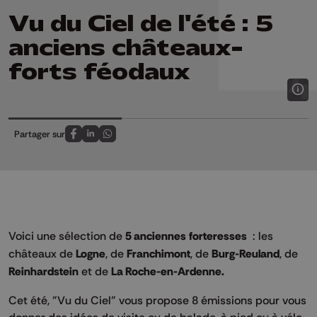
Vu du Ciel de l'été : 5
anciens châteaux-
forts féodaux
Partager sur
Partagez sur FaceBook
Partagez sur LinkedIn
Partagez sur Whatsapp
Voici une sélection de
5 anciennes forteresses
: les
châteaux de
Logne
, de
Franchimont
, de
Burg-Reuland
, de
Reinhardstein
et de
La Roche-en-Ardenne.
Cet été, "Vu du Ciel" vous propose 8 émissions pour vous
donner des idées de visite ou de balade, à pied ou à vélo,