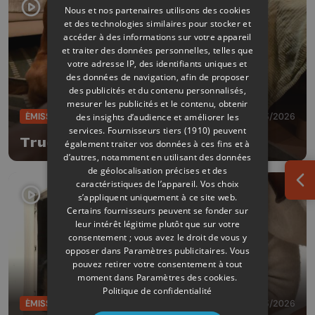
Nous et nos partenaires utilisons des cookies
et des technologies similaires pour stocker et
accéder à des informations sur votre appareil
et traiter des données personnelles, telles que
votre adresse IP, des identifiants uniques et
des données de navigation, afin de proposer
des publicités et du contenu personnalisés,
mesurer les publicités et le contenu, obtenir
ÉMISSIONS
16/03/2026
des insights d’audience et améliorer les
services.
Fournisseurs tiers (1910)
peuvent
Trucs de wouf
également traiter vos données à ces fins et à
d’autres, notamment en utilisant des données
de géolocalisation précises et des
caractéristiques de l’appareil. Vos choix
Ouv
s’appliquent uniquement à ce site web.
Certains fournisseurs peuvent se fonder sur
leur intérêt légitime plutôt que sur votre
consentement ; vous avez le droit de vous y
opposer dans
Paramètres publicitaires
. Vous
pouvez retirer votre consentement à tout
moment dans
Paramètres des cookies
.
Politique de confidentialité
ÉMISSIONS
02/03/2026