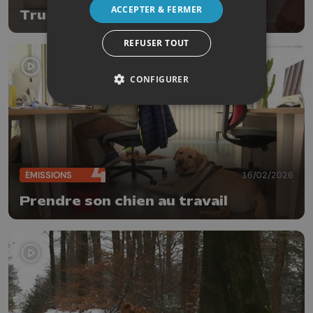
ACCEPTER & FERMER
Trucs de wouf
REFUSER TOUT
CONFIGURER
ÉMISSIONS
16/02/2026
Prendre son chien au travail