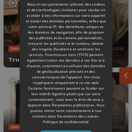
Nous et nos partenaires utilisons des cookies
et des technologies similaires pour stocker et
accéder à des informations sur votre appareil
et traiter des données personnelles, telles que
votre adresse IP, des identifiants uniques et
des données de navigation, afin de proposer
des publicités et du contenu personnalisés,
mesurer les publicités et le contenu, obtenir
ÉMISSIONS
16/03/2026
des insights d’audience et améliorer les
services.
Fournisseurs tiers (1910)
peuvent
Trucs de wouf
également traiter vos données à ces fins et à
d’autres, notamment en utilisant des données
de géolocalisation précises et des
caractéristiques de l’appareil. Vos choix
Ouv
s’appliquent uniquement à ce site web.
Certains fournisseurs peuvent se fonder sur
leur intérêt légitime plutôt que sur votre
consentement ; vous avez le droit de vous y
opposer dans
Paramètres publicitaires
. Vous
pouvez retirer votre consentement à tout
moment dans
Paramètres des cookies
.
Politique de confidentialité
ÉMISSIONS
02/03/2026