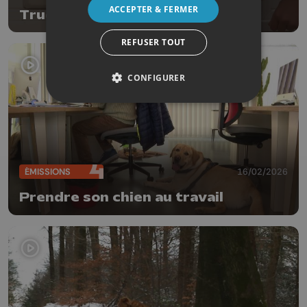
ACCEPTER & FERMER
Trucs de wouf
REFUSER TOUT
CONFIGURER
ÉMISSIONS
16/02/2026
Prendre son chien au travail