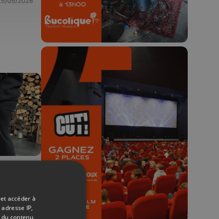
25/05/2026
🎬 Concours CUT x
Les Grignoux ✨
Concours permanent - 2 places à
gagner chaque semaine !
13/04/2026
uf
 et accéder à
 adresse IP,
t du contenu