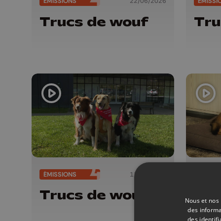
ÉMISSIONS
22/06/2026
ÉMISSI
Trucs de wouf
Tru
ÉMISSIONS
11/05/2026
ÉMISSI
Trucs de wouf
Nou
Nous et nos 
env
des informa
des identif