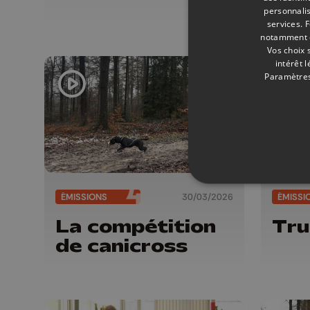
nou
personnalis
services.
F
notamment en
Vos choix 
intérêt 
Paramètres
ÉMISSIONS
30/03/2026
ÉMISSI
La compétition
Tru
de canicross