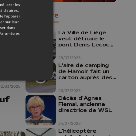
méliorer les
à d’autres,
Populaire
e l’appareil.
er sur leur
oser dans
La Ville de Liège
Paramètres
veut détruire le
pont Denis Lecocq
mais manque de
budget pour le
28/07/2026
faire
L'aire de camping
de Hamoir fait un
carton auprès des
touristes
02/03/2026
23/07/2026
uf
Décès d'Agnes
Flemal, ancienne
directrice de WSL
24/07/2026
L'hélicoptère