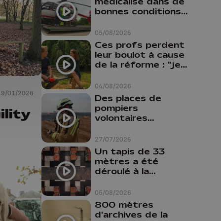
médicalisé dans de
bonnes conditions à
Oupeye
05/08/2026
Ces profs perdent
leur boulot à cause
de la réforme : "je
travaillais bien plus
comme prof que
04/08/2026
19/01/2026
comme
Des places de
pharmacienne"
pompiers
ility
volontaires
disponibles en
province de Liège :
27/07/2026
"Un citoyen qui
Un tapis de 33
n'est formé ne
mètres a été
peut pas nous
déroulé à la
aider"
Cathédrale de
Liège
05/08/2026
800 mètres
d'archives de la