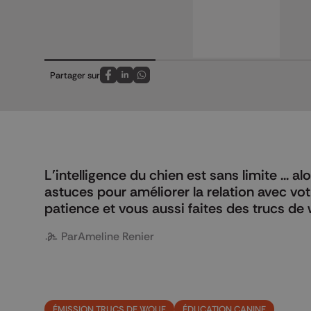
Partager sur
Partagez sur FaceBook
Partagez sur LinkedIn
Partagez sur Whatsapp
L’intelligence du chien est sans limite ... a
astuces pour améliorer la relation avec v
patience et vous aussi faites des trucs de 
Par
Ameline Renier
ÉMISSION TRUCS DE WOUF
ÉDUCATION CANINE