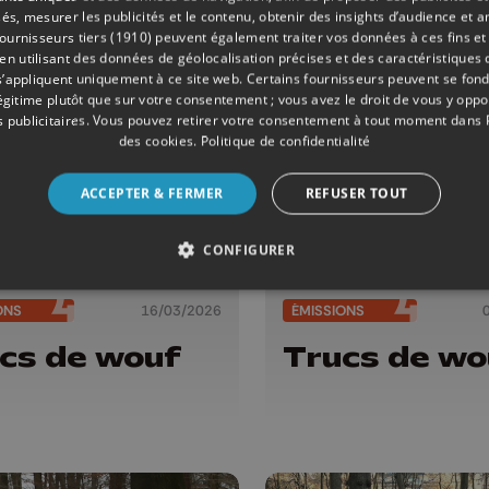
velles règles
és, mesurer les publicités et le contenu, obtenir des insights d’audience et a
ournisseurs tiers (1910)
peuvent également traiter vos données à ces fins et 
 utilisant des données de géolocalisation précises et des caractéristiques d
s’appliquent uniquement à ce site web. Certains fournisseurs peuvent se fond
légitime plutôt que sur votre consentement ; vous avez le droit de vous y opp
 publicitaires
. Vous pouvez retirer votre consentement à tout moment dans
des cookies
.
Politique de confidentialité
ACCEPTER & FERMER
REFUSER TOUT
CONFIGURER
ONS
16/03/2026
ÉMISSIONS
cs de wouf
Trucs de wo