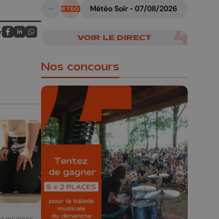
Météo Soir - 07/08/2026
A suivre
r
VOIR LE DIRECT
Partagez sur FaceBook
Partagez sur LinkedIn
Partagez sur Whatsapp
Nos concours
🎁 Gagnez 5x2
places pour le
Bucolique Ferrières
Festival 🌿🎶
Concours valable jusqu'au 9 août,
23h59.