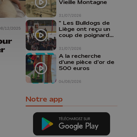
Vieille Montagne
31/07/2026
" Les Bulldogs de
08/12/2025
Liège ont reçu un
coup de poignard
our
dans le dos "
r
31/07/2026
A la recherche
d'une pièce d'or de
500 euros
04/08/2026
Notre app