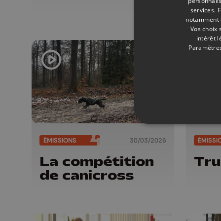
nou
personnalis
services.
F
notamment en
Vos choix 
intérêt 
Paramètres
ÉMISSIONS
30/03/2026
ÉMISSI
La compétition
Tru
de canicross