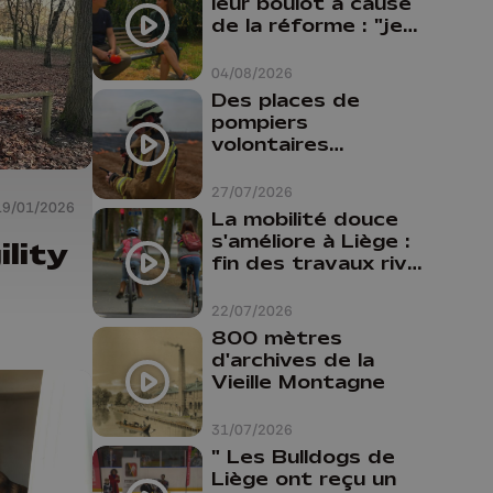
leur boulot à cause
de la réforme : "je
travaillais bien plus
comme prof que
04/08/2026
comme
Des places de
pharmacienne"
pompiers
volontaires
disponibles en
province de Liège :
27/07/2026
19/01/2026
"Un citoyen qui
La mobilité douce
n'est formé ne
s'améliore à Liège :
ility
peut pas nous
fin des travaux rive
aider"
gauche, pistes
cyclo-piétonnes
22/07/2026
Avroy et
800 mètres
Guillemins...
d'archives de la
Vieille Montagne
31/07/2026
" Les Bulldogs de
Liège ont reçu un