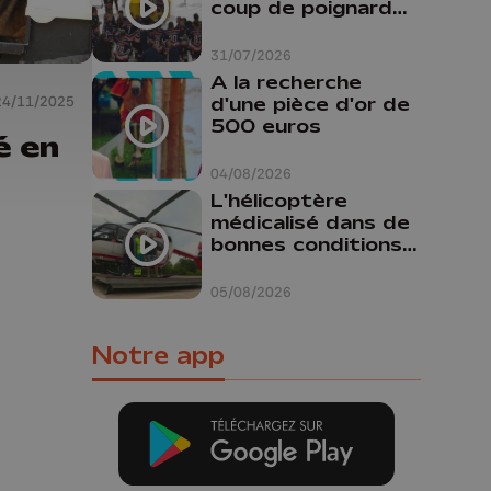
coup de poignard
dans le dos "
31/07/2026
A la recherche
24/11/2025
d'une pièce d'or de
500 euros
é en
04/08/2026
L'hélicoptère
médicalisé dans de
bonnes conditions à
Oupeye
05/08/2026
Notre app