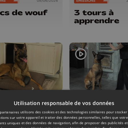
ONS
08/06/2026
ÉMISSIONS
cs de wouf
3 tours à
apprendre
ONS
27/04/2026
ÉMISSIONS
Utilisation responsable de vos données
vel
Trucs de wo
partenaires utilisons des cookies et des technologies similaires pour stocker
tions sur votre appareil et traiter des données personnelles, telles que votre
ironnement,
iants uniques et des données de navigation, afin de proposer des publicités e