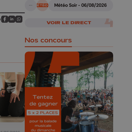
Météo Soir - 06/08/2026
A suivre
r
VOIR LE DIRECT
Partagez sur FaceBook
Partagez sur LinkedIn
Partagez sur Whatsapp
Nos concours
🎁 Gagnez 5x2
places pour le
Bucolique Ferrières
Festival 🌿🎶
Concours valable jusqu'au 9 août,
23h59.