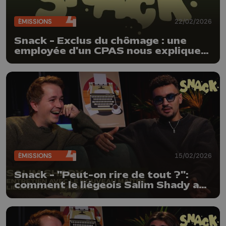
ÉMISSIONS
22/02/2026
Snack - Exclus du chômage : une
employée d'un CPAS nous explique
la situation après la réforme en
Belgique
ÉMISSIONS
15/02/2026
Snack - "Peut-on rire de tout ?":
comment le liégeois Salim Shady a
réussi à percer avec l'humour noir