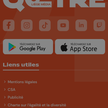
Suivez-nous sur FaceBook
Suivez-nous sur Instagram
Suivez-nous sur TikTok
Suivez-nous sur YouTube
Suivez-nous sur
Suiv
Liens utiles
Mentions légales
CSA
Publicité
Charte sur l'égalité et la diversité