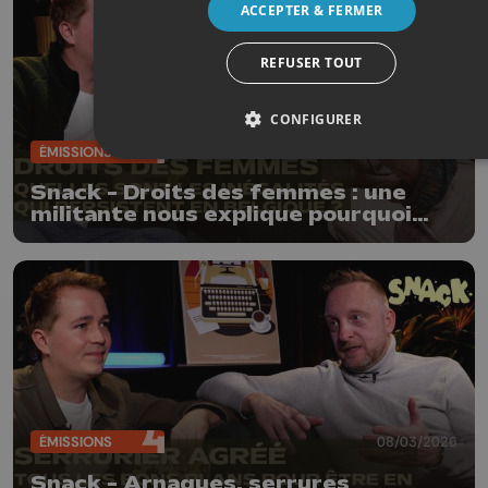
ACCEPTER & FERMER
REFUSER TOUT
CONFIGURER
ÉMISSIONS
15/03/2026
Snack - Droits des femmes : une
militante nous explique pourquoi
nous sommes encore loin de l'égalité
ÉMISSIONS
08/03/2026
Snack - Arnaques, serrures