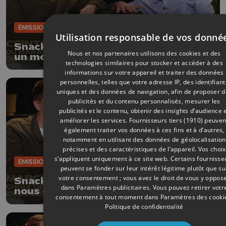
ÉMISSIONS
29/03/2026
Utilisation responsable de vos donné
Snack - Comment liège est devenue
Nous et nos partenaires utilisons des cookies et des
un modèle européen de
technologies similaires pour stocker et accéder à des
l’alimentation durable et locale ?
informations sur votre appareil et traiter des données
personnelles, telles que votre adresse IP, des identifiant
uniques et des données de navigation, afin de proposer 
publicités et du contenu personnalisés, mesurer les
publicités et le contenu, obtenir des insights d’audience 
améliorer les services.
Fournisseurs tiers (1910)
peuven
également traiter vos données à ces fins et à d’autres,
notamment en utilisant des données de géolocalisation
précises et des caractéristiques de l’appareil. Vos choix
s’appliquent uniquement à ce site web. Certains fournisse
ÉMISSIONS
22/03/2026
peuvent se fonder sur leur intérêt légitime plutôt que su
votre consentement ; vous avez le droit de vous y oppos
Snack - Un marchand de la batte
dans
Paramètres publicitaires
. Vous pouvez retirer votr
nous explique tout sur le plus grand
consentement à tout moment dans
Paramètres des cooki
marché d’Europe
Politique de confidentialité