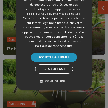
de géolocalisation précises et des
caractéristiques de l’appareil. Vos choix
Ouv
s’appliquent uniquement à ce site web.
Certains fournisseurs peuvent se fonder sur
leur intérêt légitime plutôt que sur votre
consentement ; vous avez le droit de vous y
opposer dans
Paramètres publicitaires
. Vous
pouvez retirer votre consentement à tout
ÉMISSIONS
20/06/2026
moment dans
Paramètres des cookies
.
Politique de confidentialité
Petit pois et pois de senteur
ACCEPTER & FERMER
REFUSER TOUT
CONFIGURER
ÉMISSIONS
13/06/2026