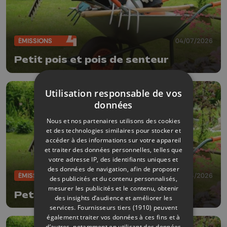
ÉMISSIONS
04/07/2026
Petit pois et pois de senteur
Utilisation responsable de vos
données
Nous et nos partenaires utilisons des cookies
et des technologies similaires pour stocker et
accéder à des informations sur votre appareil
et traiter des données personnelles, telles que
votre adresse IP, des identifiants uniques et
des données de navigation, afin de proposer
ÉMISSIONS
27/06/2026
des publicités et du contenu personnalisés,
mesurer les publicités et le contenu, obtenir
Petit pois et pois de senteur
des insights d’audience et améliorer les
services.
Fournisseurs tiers (1910)
peuvent
également traiter vos données à ces fins et à
d’autres, notamment en utilisant des données