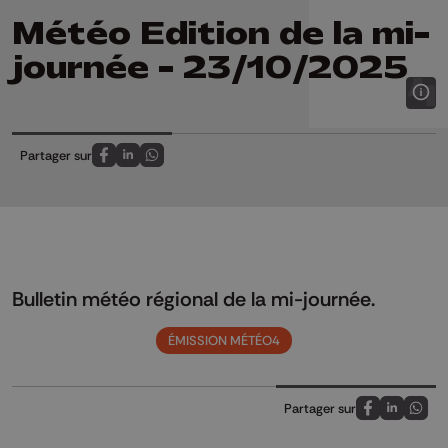
Météo Edition de la mi-
journée - 23/10/2025
Partager sur
Partagez sur FaceBook
Partagez sur LinkedIn
Partagez sur Whatsapp
Bulletin météo régional de la mi-journée.
ÉMISSION MÉTÉO4
Partager sur
Partagez sur
Partagez 
Parta