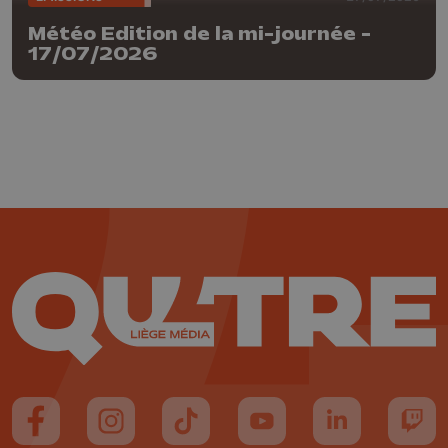
Météo Edition de la mi-journée -
17/07/2026
Suivez-nous sur FaceBook
Suivez-nous sur Instagram
Suivez-nous sur TikTok
Suivez-nous sur YouTube
Suivez-nous sur
Suiv