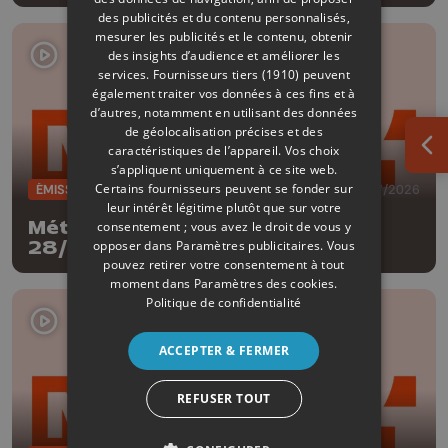
des publicités et du contenu personnalisés,
mesurer les publicités et le contenu, obtenir
des insights d’audience et améliorer les
services.
Fournisseurs tiers (1910)
peuvent
également traiter vos données à ces fins et à
d’autres, notamment en utilisant des données
de géolocalisation précises et des
caractéristiques de l’appareil. Vos choix
Ouv
s’appliquent uniquement à ce site web.
Certains fournisseurs peuvent se fonder sur
ÉMISSIONS
28/07/2026
leur intérêt légitime plutôt que sur votre
Météo Edition de la mi-journée -
consentement ; vous avez le droit de vous y
opposer dans
Paramètres publicitaires
. Vous
28/07/2026
pouvez retirer votre consentement à tout
moment dans
Paramètres des cookies
.
Politique de confidentialité
ACCEPTER & FERMER
REFUSER TOUT