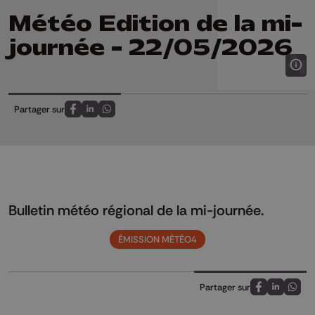
Météo Edition de la mi-
journée - 22/05/2026
Partager sur
Partagez sur FaceBook
Partagez sur LinkedIn
Partagez sur Whatsapp
Bulletin météo régional de la mi-journée.
ÉMISSION MÉTÉO4
Partager sur
Partagez sur
Partagez 
Parta