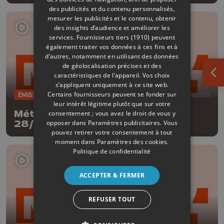
des publicités et du contenu personnalisés,
mesurer les publicités et le contenu, obtenir
des insights d’audience et améliorer les
services.
Fournisseurs tiers (1910)
peuvent
également traiter vos données à ces fins et à
d’autres, notamment en utilisant des données
de géolocalisation précises et des
caractéristiques de l’appareil. Vos choix
Ouv
s’appliquent uniquement à ce site web.
Certains fournisseurs peuvent se fonder sur
ÉMISSIONS
28/07/2026
leur intérêt légitime plutôt que sur votre
Météo Edition de la mi-journée -
consentement ; vous avez le droit de vous y
opposer dans
Paramètres publicitaires
. Vous
28/07/2026
pouvez retirer votre consentement à tout
moment dans
Paramètres des cookies
.
Politique de confidentialité
ACCEPTER & FERMER
REFUSER TOUT