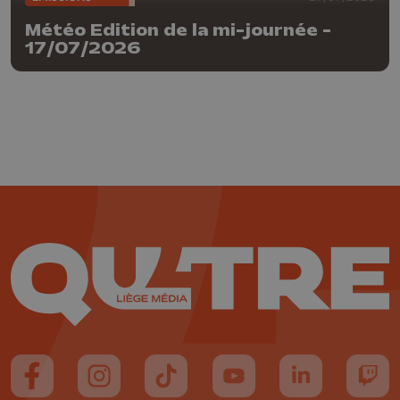
Météo Edition de la mi-journée -
17/07/2026
Suivez-nous sur FaceBook
Suivez-nous sur Instagram
Suivez-nous sur TikTok
Suivez-nous sur YouTube
Suivez-nous sur
Suiv