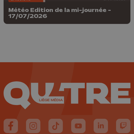
Météo Edition de la mi-journée -
17/07/2026
Suivez-nous sur FaceBook
Suivez-nous sur Instagram
Suivez-nous sur TikTok
Suivez-nous sur YouTube
Suivez-nous sur
Suiv