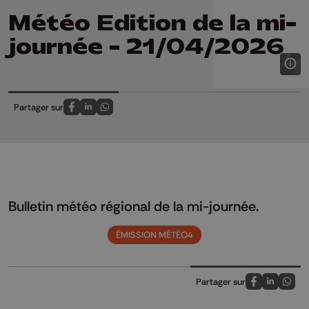
Météo Edition de la mi-
journée - 21/04/2026
Partager sur
Partagez sur FaceBook
Partagez sur LinkedIn
Partagez sur Whatsapp
Bulletin météo régional de la mi-journée.
ÉMISSION MÉTÉO4
Partager sur
Partagez sur
Partagez 
Parta