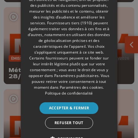
des publicités et du contenu personnalisés,
mesurer les publicités et le contenu, obtenir
des insights d’audience et améliorer les
services.
Fournisseurs tiers (1910)
peuvent
également traiter vos données à ces fins et à
d’autres, notamment en utilisant des données
de géolocalisation précises et des
caractéristiques de l’appareil. Vos choix
Ouv
s’appliquent uniquement à ce site web.
Certains fournisseurs peuvent se fonder sur
ÉMISSIONS
28/07/2026
leur intérêt légitime plutôt que sur votre
Météo Edition de la mi-journée -
consentement ; vous avez le droit de vous y
opposer dans
Paramètres publicitaires
. Vous
28/07/2026
pouvez retirer votre consentement à tout
moment dans
Paramètres des cookies
.
Politique de confidentialité
ACCEPTER & FERMER
REFUSER TOUT