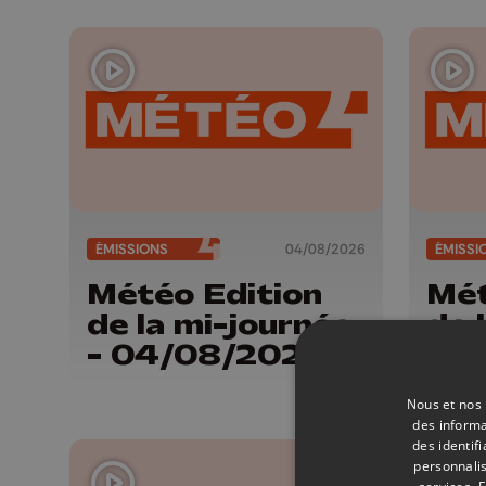
ÉMISSIONS
04/08/2026
ÉMISSI
Météo Edition
Mét
de la mi-journée
de 
- 04/08/2026
- 
Nous et nos 
des informa
des identif
personnalis
services.
F