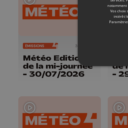
notamment en
Vos choix 
intérêt 
Paramètres
ÉMISSIONS
30/07/2026
ÉMISSI
Météo Edition
Mét
de la mi-journée
de 
- 30/07/2026
- 2