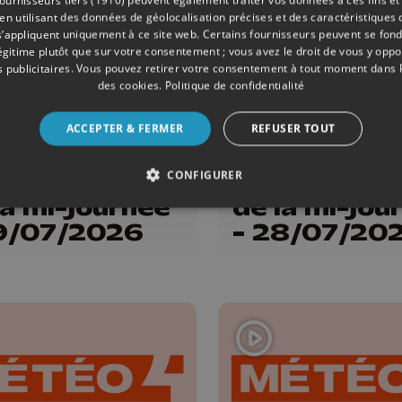
 utilisant des données de géolocalisation précises et des caractéristiques d
s’appliquent uniquement à ce site web. Certains fournisseurs peuvent se fond
légitime plutôt que sur votre consentement ; vous avez le droit de vous y opp
 publicitaires
. Vous pouvez retirer votre consentement à tout moment dans
des cookies
.
Politique de confidentialité
ACCEPTER & FERMER
REFUSER TOUT
ONS
29/07/2026
ÉMISSIONS
éo Edition
Météo Editi
CONFIGURER
la mi-journée
de la mi-jou
9/07/2026
- 28/07/20