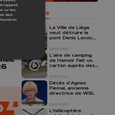
e l’appareil.
er sur leur
Populaire
oser dans
Paramètres
La Ville de Liège
veut détruire le
pont Denis Lecocq
28/07/2026
mais manque de
budget pour le
28/07/2026
on
faire
L'aire de camping
rnée
de Hamoir fait un
26
carton auprès des
touristes
23/07/2026
Décès d'Agnes
Flemal, ancienne
directrice de WSL
24/07/2026
L'hélicoptère