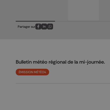
Partager sur
Partagez sur FaceBook
Partagez sur LinkedIn
Partagez sur Whatsapp
Bulletin météo régional de la mi-journée.
ÉMISSION MÉTÉO4