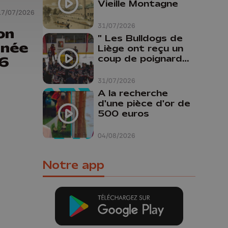
Vieille Montagne
17/07/2026
31/07/2026
on
" Les Bulldogs de
rnée
Liège ont reçu un
coup de poignard
26
dans le dos "
31/07/2026
A la recherche
d'une pièce d'or de
500 euros
04/08/2026
Notre app