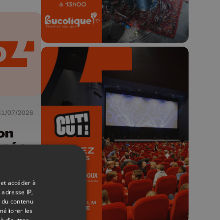
🎬 Concours CUT x
31/07/2026
Les Grignoux ✨
on
rnée
Concours permanent - 2 places à
26
gagner chaque semaine !
 et accéder à
 adresse IP,
t du contenu
méliorer les
à d’autres,