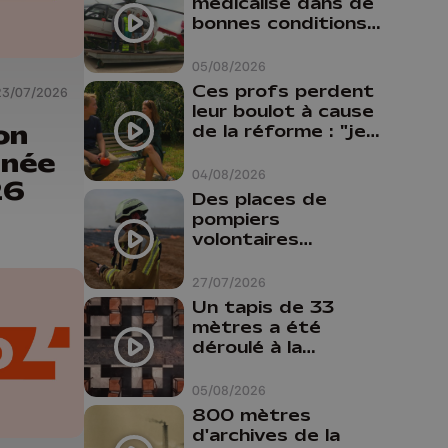
médicalisé dans de
bonnes conditions à
Oupeye
05/08/2026
Ces profs perdent
23/07/2026
leur boulot à cause
on
de la réforme : "je
travaillais bien plus
rnée
comme prof que
04/08/2026
26
comme
Des places de
pharmacienne"
pompiers
volontaires
disponibles en
province de Liège :
27/07/2026
"Un citoyen qui
Un tapis de 33
n'est formé ne
mètres a été
peut pas nous
déroulé à la
aider"
Cathédrale de
Liège
05/08/2026
800 mètres
d'archives de la