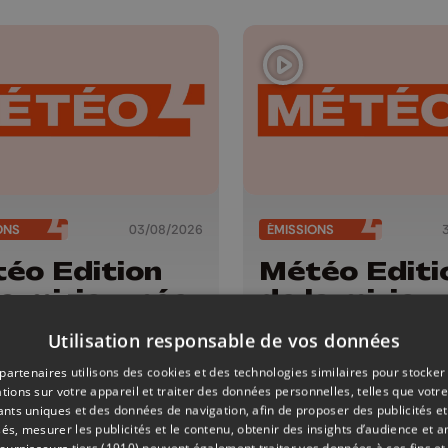
ONS
03/08/2026
ÉMISSIONS
éo Edition
Météo Editi
la mi-journée
de la mi-jou
03/08/2026
- 31/07/20
Utilisation responsable de vos données
partenaires utilisons des cookies et des technologies similaires pour stocker
tions sur votre appareil et traiter des données personnelles, telles que votre
iants uniques et des données de navigation, afin de proposer des publicités e
és, mesurer les publicités et le contenu, obtenir des insights d’audience et a
ournisseurs tiers (1910)
peuvent également traiter vos données à ces fins et 