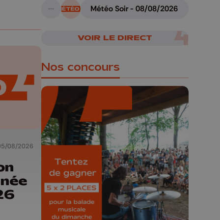
Météo Soir - 08/08/2026
A suivre
VOIR LE DIRECT
Nos concours
🎁 Gagnez 5x2
05/08/2026
places pour le
Bucolique Ferrières
on
Festival 🌿🎶
rnée
26
Concours valable jusqu'au 9 août,
23h59.