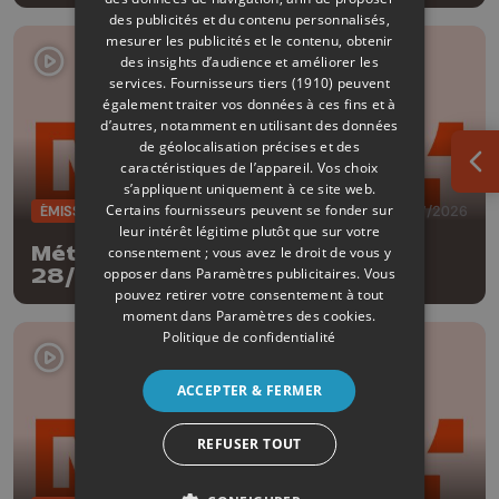
des publicités et du contenu personnalisés,
mesurer les publicités et le contenu, obtenir
des insights d’audience et améliorer les
services.
Fournisseurs tiers (1910)
peuvent
également traiter vos données à ces fins et à
d’autres, notamment en utilisant des données
de géolocalisation précises et des
caractéristiques de l’appareil. Vos choix
Ouv
s’appliquent uniquement à ce site web.
Certains fournisseurs peuvent se fonder sur
ÉMISSIONS
28/07/2026
leur intérêt légitime plutôt que sur votre
Météo Edition de la mi-journée -
consentement ; vous avez le droit de vous y
opposer dans
Paramètres publicitaires
. Vous
28/07/2026
pouvez retirer votre consentement à tout
moment dans
Paramètres des cookies
.
Politique de confidentialité
ACCEPTER & FERMER
REFUSER TOUT