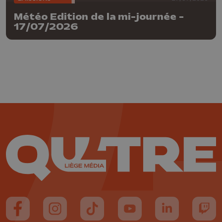
Météo Edition de la mi-journée -
17/07/2026
Suivez-nous sur FaceBook
Suivez-nous sur Instagram
Suivez-nous sur TikTok
Suivez-nous sur YouTube
Suivez-nous sur
Suiv