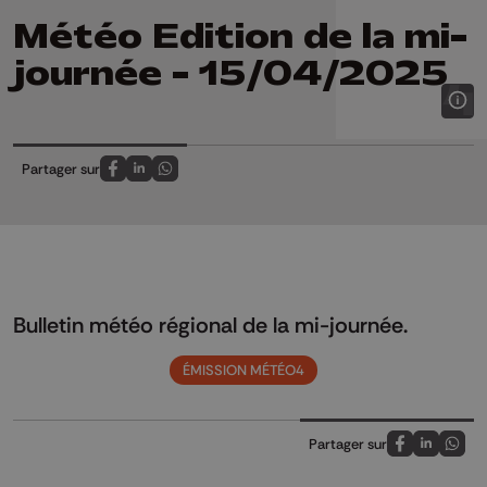
Météo Edition de la mi-
journée - 15/04/2025
Partager sur
Partagez sur FaceBook
Partagez sur LinkedIn
Partagez sur Whatsapp
Bulletin météo régional de la mi-journée.
ÉMISSION MÉTÉO4
Partager sur
Partagez sur
Partagez 
Parta