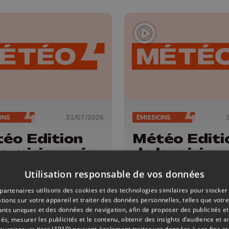
ONS
31/07/2026
ÉMISSIONS
éo Edition
Météo Editi
la mi-journée
de la mi-jou
1/07/2026
- 30/07/20
Utilisation responsable de vos données
partenaires utilisons des cookies et des technologies similaires pour stocker
tions sur votre appareil et traiter des données personnelles, telles que votre
iants uniques et des données de navigation, afin de proposer des publicités e
és, mesurer les publicités et le contenu, obtenir des insights d’audience et a
ournisseurs tiers (1910)
peuvent également traiter vos données à ces fins et 