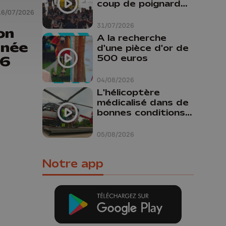
coup de poignard
16/07/2026
dans le dos "
31/07/2026
on
A la recherche
rnée
d'une pièce d'or de
500 euros
26
04/08/2026
L'hélicoptère
médicalisé dans de
bonnes conditions à
Oupeye
05/08/2026
Notre app