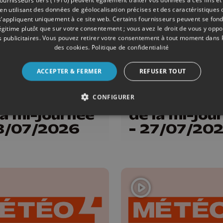
 utilisant des données de géolocalisation précises et des caractéristiques d
s’appliquent uniquement à ce site web. Certains fournisseurs peuvent se fond
légitime plutôt que sur votre consentement ; vous avez le droit de vous y opp
 publicitaires
. Vous pouvez retirer votre consentement à tout moment dans
des cookies
.
Politique de confidentialité
ACCEPTER & FERMER
REFUSER TOUT
ONS
28/07/2026
ÉMISSIONS
éo Edition
Météo Editi
CONFIGURER
la mi-journée
de la mi-jou
8/07/2026
- 27/07/20