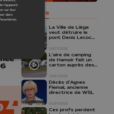
e l’appareil.
er sur leur
Populaire
oser dans
Paramètres
La Ville de Liège
veut détruire le
pont Denis Lecocq
27/07/2026
mais manque de
budget pour le
28/07/2026
on
faire
L'aire de camping
rnée
de Hamoir fait un
26
carton auprès des
touristes
23/07/2026
Décès d'Agnes
Flemal, ancienne
directrice de WSL
24/07/2026
Ces profs perdent