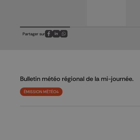
Partager sur
Partagez sur FaceBook
Partagez sur LinkedIn
Partagez sur Whatsapp
Bulletin météo régional de la mi-journée.
ÉMISSION MÉTÉO4