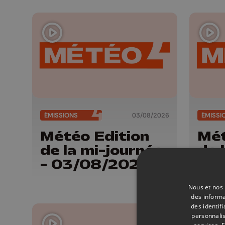
ÉMISSIONS
03/08/2026
ÉMISSI
Météo Edition
Mét
de la mi-journée
de 
- 03/08/2026
- 3
Nous et nos 
des informa
des identif
personnalis
services.
F