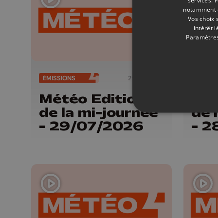
notamment en
Vos choix 
intérêt 
Paramètres
ÉMISSIONS
29/07/2026
ÉMISSI
Météo Edition
Mét
de la mi-journée
de 
- 29/07/2026
- 2