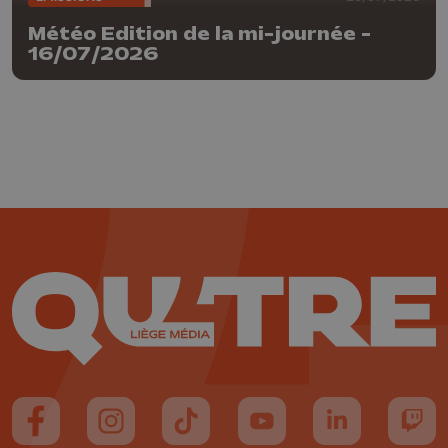
Météo Edition de la mi-journée -
16/07/2026
Suivez-nous sur FaceBook
Suivez-nous sur Instagram
Suivez-nous sur TikTok
Suivez-nous sur YouTube
Suivez-nous sur
Suiv