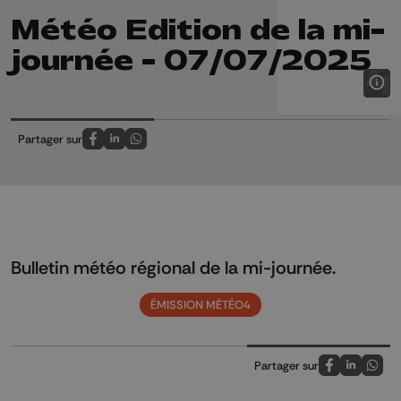
Météo Edition de la mi-
journée - 07/07/2025
Partager sur
Partagez sur FaceBook
Partagez sur LinkedIn
Partagez sur Whatsapp
Bulletin météo régional de la mi-journée.
ÉMISSION MÉTÉO4
Partager sur
Partagez sur
Partagez 
Parta