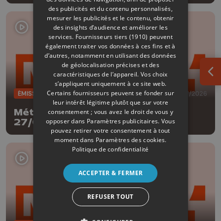
des publicités et du contenu personnalisés,
mesurer les publicités et le contenu, obtenir
des insights d’audience et améliorer les
services.
Fournisseurs tiers (1910)
peuvent
également traiter vos données à ces fins et à
d’autres, notamment en utilisant des données
de géolocalisation précises et des
caractéristiques de l’appareil. Vos choix
Ouv
s’appliquent uniquement à ce site web.
Certains fournisseurs peuvent se fonder sur
ÉMISSIONS
27/07/2026
leur intérêt légitime plutôt que sur votre
Météo Edition de la mi-journée -
consentement ; vous avez le droit de vous y
opposer dans
Paramètres publicitaires
. Vous
27/07/2026
pouvez retirer votre consentement à tout
moment dans
Paramètres des cookies
.
Politique de confidentialité
ACCEPTER & FERMER
REFUSER TOUT