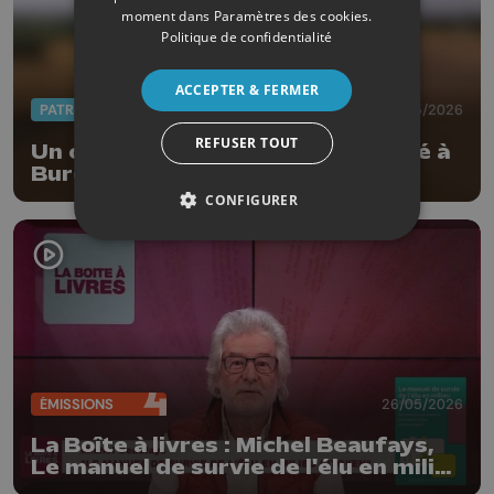
moment dans
Paramètres des cookies
.
Politique de confidentialité
ACCEPTER & FERMER
PATRIMOINE
27/05/2026
REFUSER TOUT
Un carnet du Patrimoine consacré à
Burdinne
CONFIGURER
ÉMISSIONS
26/05/2026
La Boîte à livres : Michel Beaufays,
Le manuel de survie de l'élu en milieu
citoyen (Edition Dominique