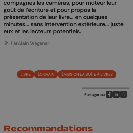
compagnes les caméras, pour moteur leur
goût de l’écriture et pour propos la
présentation de leur livre… en quelques
minutes… sans intervention extérieure… juste
eux et les lecteurs potentiels.
Par
Alain Wagener
LIVRE
ÉCRIVAIN
ÉMISSION LA BOÎTE À LIVRES
Partager sur
Partagez sur
Partagez 
Parta
Recommandations