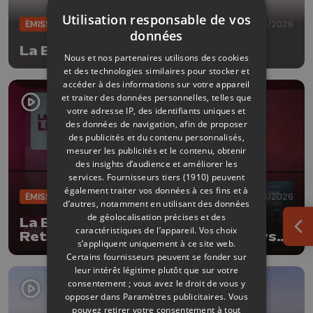
Utilisation responsable de vos
ÉMISSIONS
09/06/2026
données
La Boîte à livres
Nous et nos partenaires utilisons des cookies
et des technologies similaires pour stocker et
accéder à des informations sur votre appareil
et traiter des données personnelles, telles que
votre adresse IP, des identifiants uniques et
des données de navigation, afin de proposer
des publicités et du contenu personnalisés,
mesurer les publicités et le contenu, obtenir
des insights d’audience et améliorer les
services.
Fournisseurs tiers (1910)
peuvent
également traiter vos données à ces fins et à
ÉMISSIONS
02/06/2026
d’autres, notamment en utilisant des données
de géolocalisation précises et des
La Boîte à livres : Robin Michaux,
caractéristiques de l’appareil. Vos choix
Ouv
Retrouver le sens commun (Le Lys
s’appliquent uniquement à ce site web.
bleu Editions)
Certains fournisseurs peuvent se fonder sur
leur intérêt légitime plutôt que sur votre
consentement ; vous avez le droit de vous y
opposer dans
Paramètres publicitaires
. Vous
pouvez retirer votre consentement à tout