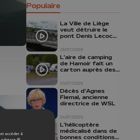
Populaire
La Ville de Liège
veut détruire le
pont Denis Lecocq
mais manque de
budget pour le
28/07/2026
faire
L'aire de camping
de Hamoir fait un
carton auprès des
touristes
23/07/2026
Décès d'Agnes
Flemal, ancienne
directrice de WSL
24/07/2026
L'hélicoptère
médicalisé dans de
 et accéder à
bonnes conditions à
 adresse IP,