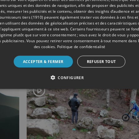
iants uniques et des données de navigation, afin de proposer des publicités e
és, mesurer les publicités et le contenu, obtenir des insights d’audience et a
ournisseurs tiers (1910)
peuvent également traiter vos données à ces fins et 
 utilisant des données de géolocalisation précises et des caractéristiques d
s’appliquent uniquement à ce site web. Certains fournisseurs peuvent se fond
légitime plutôt que sur votre consentement ; vous avez le droit de vous y opp
29 min
- Publié le 17/02/2026
 publicitaires
. Vous pouvez retirer votre consentement à tout moment dans
des cookies
.
Politique de confidentialité
Highway 2L
ACCEPTER & FERMER
REFUSER TOUT
CONFIGURER