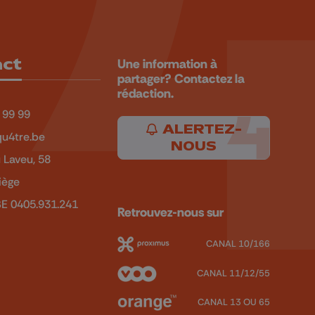
act
Une information à
partager? Contactez la
rédaction.
 99 99
ALERTEZ-
u4tre.be
NOUS
 Laveu, 58
iège
BE 0405.931.241
Retrouvez-nous sur
CANAL 10/166
CANAL 11/12/55
CANAL 13 OU 65