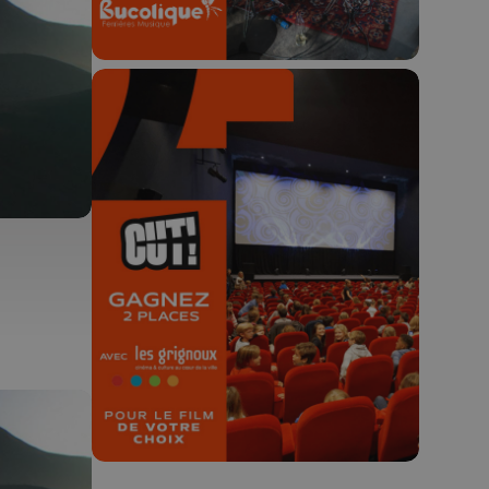
🎬 Concours CUT x
Les Grignoux ✨
Concours permanent - 2 places à
gagner chaque semaine !