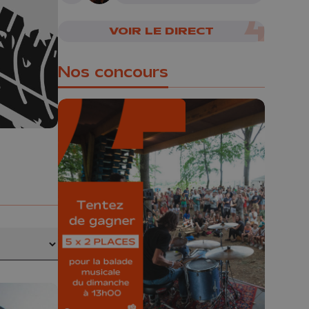
cerveau humain
VOIR LE DIRECT
Nos concours
🎁 Gagnez 5x2
places pour le
Bucolique Ferrières
Festival 🌿🎶
Concours valable jusqu'au 9 août,
23h59.