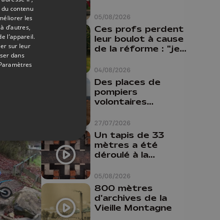
Oupeye
t du contenu
05/08/2026
méliorer les
à d’autres,
Ces profs perdent
e l’appareil.
leur boulot à cause
er sur leur
de la réforme : "je
oser dans
travaillais bien plus
Paramètres
comme prof que
04/08/2026
comme
Des places de
pharmacienne"
pompiers
volontaires
disponibles en
province de Liège :
27/07/2026
"Un citoyen qui
Un tapis de 33
n'est formé ne
mètres a été
peut pas nous
déroulé à la
aider"
Cathédrale de
Liège
05/08/2026
800 mètres
d'archives de la
Vieille Montagne