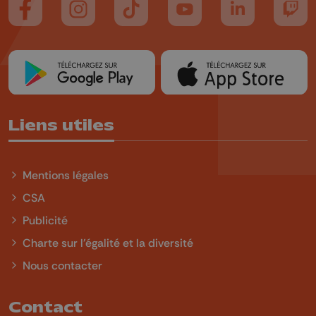
Suivez-nous sur FaceBook
Suivez-nous sur Instagram
Suivez-nous sur TikTok
Suivez-nous sur YouTube
Suivez-nous sur
Suiv
Liens utiles
Mentions légales
CSA
Publicité
Charte sur l'égalité et la diversité
Nous contacter
Contact