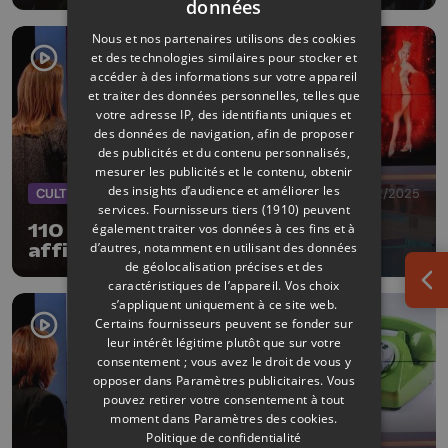
données
Nous et nos partenaires utilisons des cookies
et des technologies similaires pour stocker et
accéder à des informations sur votre appareil
et traiter des données personnelles, telles que
votre adresse IP, des identifiants uniques et
des données de navigation, afin de proposer
des publicités et du contenu personnalisés,
mesurer les publicités et le contenu, obtenir
des insights d’audience et améliorer les
CULTURE
31/12/2025
services.
Fournisseurs tiers (1910)
peuvent
également traiter vos données à ces fins et à
110 ans la revue ! Le Trocadéro
d’autres, notamment en utilisant des données
affiche complet pour le réveillon
de géolocalisation précises et des
caractéristiques de l’appareil. Vos choix
Ouv
s’appliquent uniquement à ce site web.
Certains fournisseurs peuvent se fonder sur
leur intérêt légitime plutôt que sur votre
consentement ; vous avez le droit de vous y
opposer dans
Paramètres publicitaires
. Vous
pouvez retirer votre consentement à tout
moment dans
Paramètres des cookies
.
Politique de confidentialité