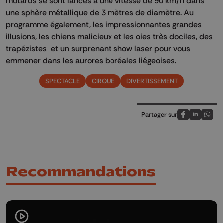
motards se sont lancés à une vitesse de 90 km/h dans
une sphère métallique de 3 mètres de diamètre. Au
programme également, les impressionnantes grandes
illusions, les chiens malicieux et les oies très dociles, des
trapézistes et un surprenant show laser pour vous
emmener dans les aurores boréales liégeoises.
SPECTACLE
CIRQUE
DIVERTISSEMENT
Partager sur
Partagez sur
Partagez 
Parta
Recommandations