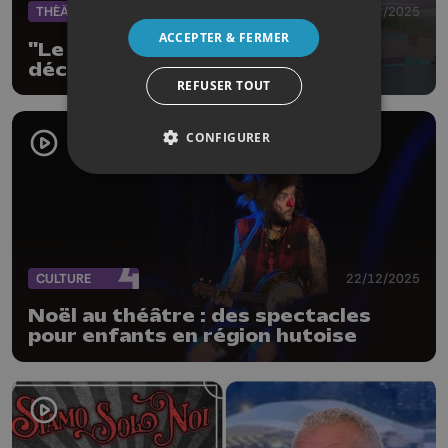
THÉÂTRE
29/12/2025
ACCEPTER & FERMER
"Le dîner de cons" pour le 31
décembre
REFUSER TOUT
CONFIGURER
CULTURE
22/12/2025
Noël au théâtre : des spectacles
pour enfants en région hutoise