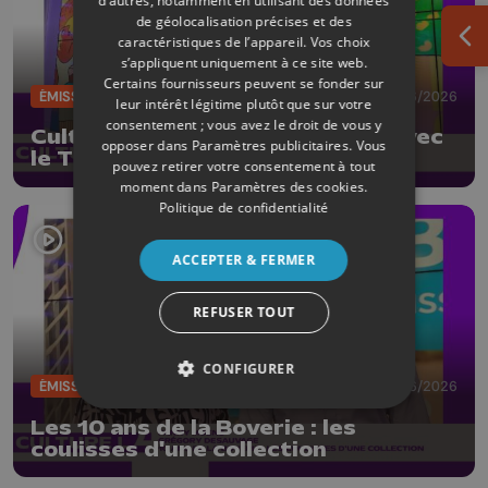
d’autres, notamment en utilisant des données
de géolocalisation précises et des
caractéristiques de l’appareil. Vos choix
Ouv
s’appliquent uniquement à ce site web.
Certains fournisseurs peuvent se fonder sur
ÉMISSIONS
19/06/2026
leur intérêt légitime plutôt que sur votre
consentement ; vous avez le droit de vous y
CultureL au Festival d'Avignon avec
opposer dans
Paramètres publicitaires
. Vous
le Théâtre des Doms
pouvez retirer votre consentement à tout
moment dans
Paramètres des cookies
.
Politique de confidentialité
ACCEPTER & FERMER
REFUSER TOUT
CONFIGURER
ÉMISSIONS
12/06/2026
Les 10 ans de la Boverie : les
coulisses d'une collection