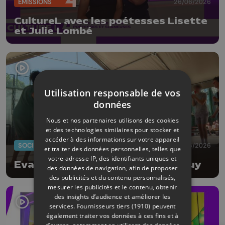
ÉMISSIONS
26/06/2026
CultureL avec les poétesses Lisette
et Julie Lombé
Utilisation responsable de vos
données
Nous et nos partenaires utilisons des cookies
et des technologies similaires pour stocker et
accéder à des informations sur votre appareil
SOCIÉTÉ
20/06/2026
et traiter des données personnelles, telles que
votre adresse IP, des identifiants uniques et
Evasion musicale à la prison de Huy
des données de navigation, afin de proposer
des publicités et du contenu personnalisés,
mesurer les publicités et le contenu, obtenir
des insights d’audience et améliorer les
services.
Fournisseurs tiers (1910)
peuvent
également traiter vos données à ces fins et à