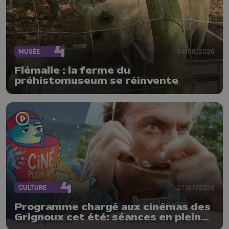
MUSÉE
04/08/2026
Flémalle : la ferme du
préhistomuseum se réinvente
CULTURE
17/07/2026
Programme chargé aux cinémas des
Grignoux cet été: séances en plein
air, concerts et plats spéciaux à la