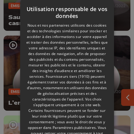
ÉMISSIONS
28/06/2022
Utilisation responsable de vos
données
Saumon à la moutarde et à la
cassonade
Nous et nos partenaires utilisons des cookies
et des technologies similaires pour stocker et
accéder à des informations sur votre appareil
et traiter des données personnelles, telles que
votre adresse IP, des identifiants uniques et
des données de navigation, afin de proposer
des publicités et du contenu personnalisés,
mesurer les publicités et le contenu, obtenir
des insights d’audience et améliorer les
services.
Fournisseurs tiers (1910)
peuvent
également traiter vos données à ces fins et à
d’autres, notamment en utilisant des données
ÉMISSIONS
21/06/2022
de géolocalisation précises et des
caractéristiques de l’appareil. Vos choix
Ouv
L'entrecôte Blanc Bleu Belge
s’appliquent uniquement à ce site web.
Certains fournisseurs peuvent se fonder sur
leur intérêt légitime plutôt que sur votre
consentement ; vous avez le droit de vous y
opposer dans
Paramètres publicitaires
. Vous
pouvez retirer votre consentement à tout