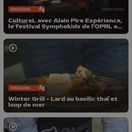
ÉMISSIONS
08/02/2024
CultureL avec Alain Pire Expérience,
le festival Symphokids de l'OPRL et
l'expo de la photo reporter Caroline
Thirion
ÉMISSIONS
13/12/2022
Winter Grill - Lard au basilic thaï et
loup de mer