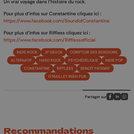
Un vrai voyage dans l’histoire du rock.
Pour plus d'infos sur Constantine cliquez ici :
https://www.facebook.com/SoundofConstantine
Pour plus d'infos sur Riffless cliquez ici :
https://www.facebook.com/Rifflessofficial
INDIE ROCK
JP DEVOX
COMPTOIR DES BOISSONS
ALTERNATIF
HARD ROCK
PSYCHÉDÉLIQUE
INDIE POP
CONSTANTINE
RIFFLESS
BENOÎT PATIGNY
O'MAILLEY IRISH PUB
Partager sur
Partagez sur
Partagez 
Parta
Recommandations