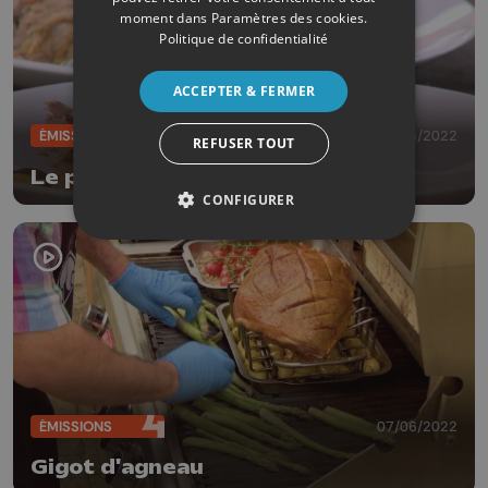
moment dans
Paramètres des cookies
.
Politique de confidentialité
ACCEPTER & FERMER
ÉMISSIONS
14/06/2022
REFUSER TOUT
Le pulled pork
CONFIGURER
ÉMISSIONS
07/06/2022
Gigot d'agneau