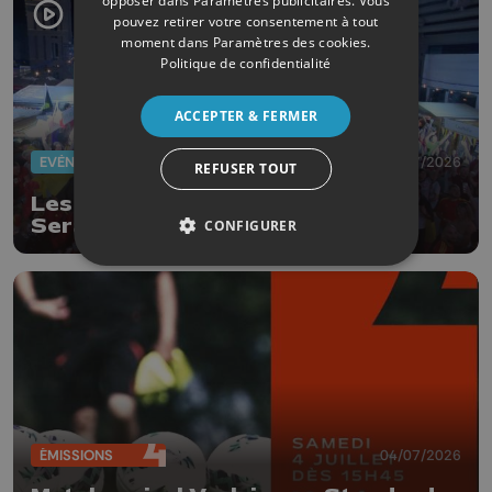
opposer dans
Paramètres publicitaires
. Vous
pouvez retirer votre consentement à tout
moment dans
Paramètres des cookies
.
Politique de confidentialité
ACCEPTER & FERMER
EVÈNEMENTS
07/07/2026
REFUSER TOUT
Les Diables Rouges font vibrer
Seraing en pleine nuit
CONFIGURER
ÉMISSIONS
04/07/2026