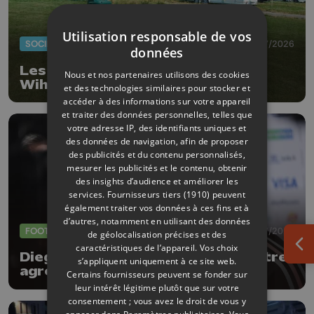
Utilisation responsable de vos
SOCIÉTÉ
20/07/2026
données
Les gens du voyage ont quitté
Nous et nos partenaires utilisons des cookies
Wihogne
et des technologies similaires pour stocker et
accéder à des informations sur votre appareil
et traiter des données personnelles, telles que
votre adresse IP, des identifiants uniques et
des données de navigation, afin de proposer
des publicités et du contenu personnalisés,
mesurer les publicités et le contenu, obtenir
des insights d’audience et améliorer les
services.
Fournisseurs tiers (1910)
peuvent
également traiter vos données à ces fins et à
d’autres, notamment en utilisant des données
FOOTBALL
09/07/2026
de géolocalisation précises et des
caractéristiques de l’appareil. Vos choix
Ouv
Diego Moreira : " Il faudra se montrer
s’appliquent uniquement à ce site web.
agressifs face à l'Espagne "
Certains fournisseurs peuvent se fonder sur
leur intérêt légitime plutôt que sur votre
consentement ; vous avez le droit de vous y