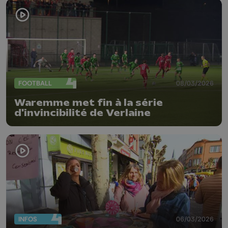
FOOTBALL
08/03/2026
Waremme met fin à la série
d'invincibilité de Verlaine
INFOS
06/03/2026