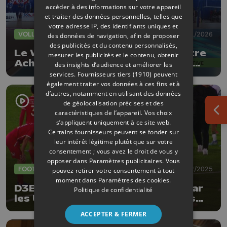
accéder à des informations sur votre appareil
et traiter des données personnelles, telles que
votre adresse IP, des identifiants uniques et
VOLLEY
11/01/2026
des données de navigation, afin de proposer
des publicités et du contenu personnalisés,
Le Waremme Volley s'incline contre
mesurer les publicités et le contenu, obtenir
Achel et s’enlise dans une spirale
des insights d’audience et améliorer les
négative
services.
Fournisseurs tiers (1910)
peuvent
également traiter vos données à ces fins et à
d’autres, notamment en utilisant des données
de géolocalisation précises et des
caractéristiques de l’appareil. Vos choix
Ouv
s’appliquent uniquement à ce site web.
Certains fournisseurs peuvent se fonder sur
leur intérêt légitime plutôt que sur votre
consentement ; vous avez le droit de vous y
opposer dans
Paramètres publicitaires
. Vous
FOOTBALL
14/12/2025
pouvez retirer votre consentement à tout
moment dans
Paramètres des cookies
.
D3B ACFF : Waremme accroché par
Politique de confidentialité
les U23 d'Eupen dans les derniers
instants !
ACCEPTER & FERMER