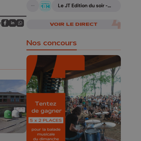
armes
Le JT Edition du soir -
A suivre
07/08/2026
r
VOIR LE DIRECT
Partagez sur FaceBook
Partagez sur LinkedIn
Partagez sur Whatsapp
Nos concours
🎁 Gagnez 5x2
places pour le
Bucolique Ferrières
Festival 🌿🎶
Concours valable jusqu'au 9 août,
23h59.