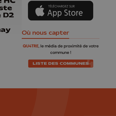
e HC
ste
e D2
may
Où nous capter
QU4TRE
, le média de proximité de votre
commune !
LISTE DES COMMUNES