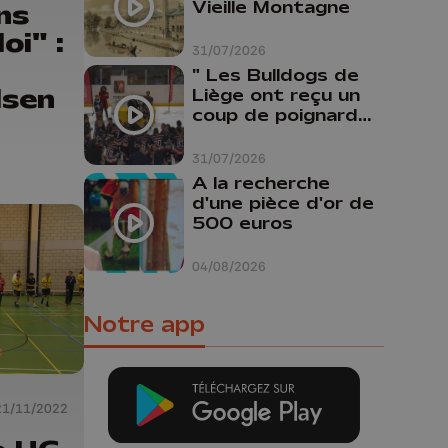
Vieille Montagne
ns
oi" :
31/07/2026
" Les Bulldogs de
lsen
Liège ont reçu un
coup de poignard
dans le dos "
rel
31/07/2026
A la recherche
d'une pièce d'or de
500 euros
04/08/2026
Notre app
21/11/2022