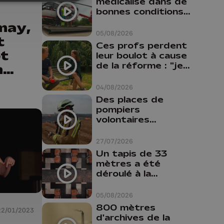
médicalisé dans de
bonnes conditions à
Oupeye
may,
05/08/2026
t
Ces profs perdent
ôt
leur boulot à cause
de la réforme : "je
n
travaillais bien plus
te
comme prof que
04/08/2026
comme
Des places de
pharmacienne"
pompiers
volontaires
disponibles en
province de Liège :
27/07/2026
"Un citoyen qui
Un tapis de 33
n'est formé ne
mètres a été
peut pas nous
déroulé à la
aider"
Cathédrale de
Liège
05/08/2026
800 mètres
22/01/2023
d'archives de la