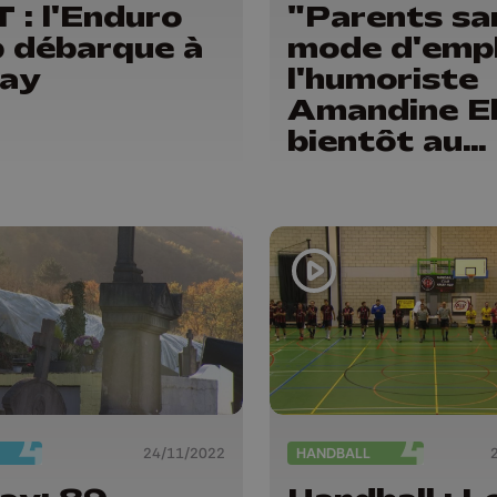
 : l'Enduro
"Parents sa
 débarque à
mode d'empl
ay
l'humoriste
Amandine E
bientôt au
centre cultu
d'Amay
24/11/2022
HANDBALL