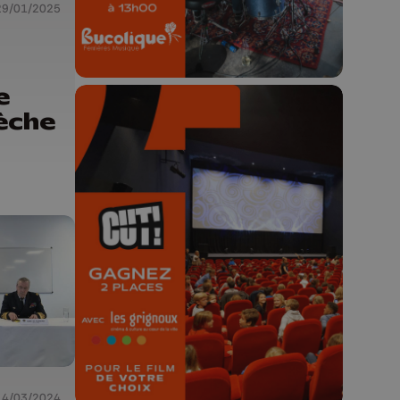
29/01/2025
e
èche
🎬 Concours CUT x
Les Grignoux ✨
Concours permanent - 2 places à
gagner chaque semaine !
14/03/2024