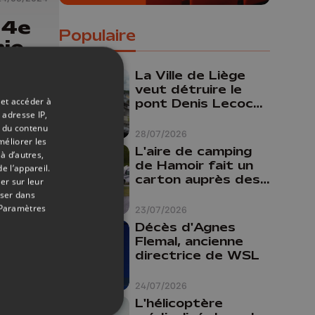
 4e
Populaire
nie
sumé
La Ville de Liège
a
veut détruire le
 et accéder à
pont Denis Lecocq
 adresse IP,
mais manque de
t du contenu
budget pour le
28/07/2026
méliorer les
faire
L'aire de camping
à d’autres,
de Hamoir fait un
e l’appareil.
carton auprès des
er sur leur
touristes
oser dans
Paramètres
23/07/2026
Décès d'Agnes
Flemal, ancienne
directrice de WSL
24/07/2026
L'hélicoptère
15/01/2024