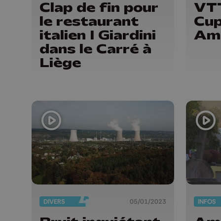
Clap de fin pour
VTT
le restaurant
Cup
italien I Giardini
Am
dans le Carré à
Liège
DIVERS
05/01/2023
INFOS