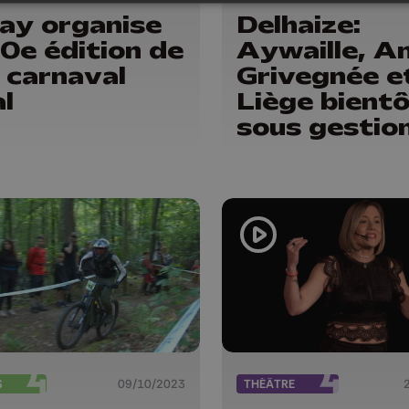
y organise
Delhaize:
50e édition de
Aywaille, A
 carnaval
Grivegnée e
al
Liège bient
sous gestio
indépendan
S
09/10/2023
THÉÂTRE