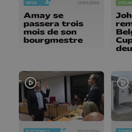
INFOS
15/01/2026
CYCLIS
Amay se
Joh
passera trois
rem
mois de son
Bel
bourgmestre
Cup
deu
con
ÉLECTIONS 2024
03/12/2024
TOURI