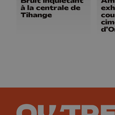
Bruit inquiétant
Am
à la centrale de
exh
Tihange
cou
cim
d'