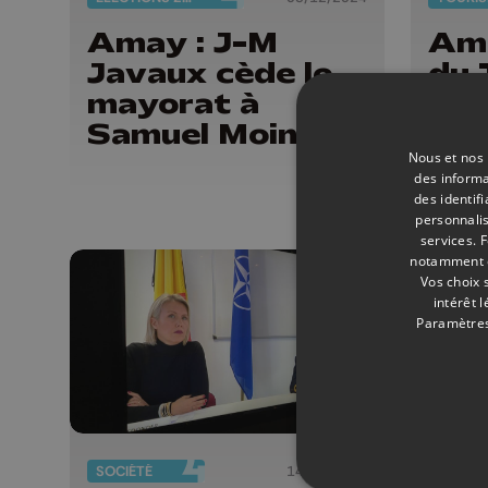
Amay : J-M
Ama
Javaux cède le
du 
mayorat à
cou
Samuel Moiny
lab
Vél
Nous et nos 
des informa
des identif
personnalis
services.
F
notamment en
Vos choix 
intérêt 
Paramètres
SOCIÉTÉ
14/03/2024
FAITS 