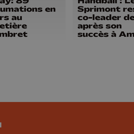
ay: 89
Handball : L
umations en
Sprimont re
rs au
co-leader d
etière
après son
Ombret
succès à A