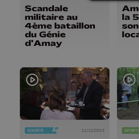
Scandale
Ama
militaire au
la 
4ème bataillon
son
du Génie
loc
d'Amay
SOCIÉTÉ
21/12/2023
SPORT