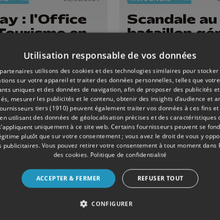
y : l'Office
Scandale au
Tourisme en
bataillon gé
rse pour le
d'Amay: ré
Utilisation responsable de vos données
el "Bienvenue
complet de l
o"
situation
partenaires utilisons des cookies et des technologies similaires pour stocker
tions sur votre appareil et traiter des données personnelles, telles que votre
iants uniques et des données de navigation, afin de proposer des publicités e
és, mesurer les publicités et le contenu, obtenir des insights d’audience et a
ournisseurs tiers (1910)
peuvent également traiter vos données à ces fins et 
 utilisant des données de géolocalisation précises et des caractéristiques d
s’appliquent uniquement à ce site web. Certains fournisseurs peuvent se fond
légitime plutôt que sur votre consentement ; vous avez le droit de vous y opp
 publicitaires
. Vous pouvez retirer votre consentement à tout moment dans
des cookies
.
Politique de confidentialité
ACCEPTER & FERMER
REFUSER TOUT
CONFIGURER
DIVERS
26/02/2024
ECONOMIE