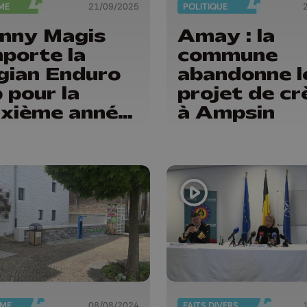
ME
21/09/2025
POLITIQUE
nny Magis
Amay : la
porte la
commune
gian Enduro
abandonne l
 pour la
projet de cr
xième année
à Ampsin
sécutive
SME
08/08/2024
FAITS DIVERS