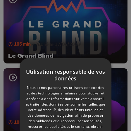
105 min
- Publié le 17/04/2026
Le Grand Blind
Utilisation responsable de vos
données
Nous et nos partenaires utilisons des cookies
et des technologies similaires pour stocker et
accéder à des informations sur votre appareil
et traiter des données personnelles, telles que
votre adresse IP, des identifiants uniques et
des données de navigation, afin de proposer
des publicités et du contenu personnalisés,
105 min
- Publié le 03/04/2026
mesurer les publicités et le contenu, obtenir