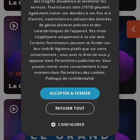
des insights d’audience et améliorer les
Le Grand Blind
services.
Fournisseurs tiers (1910)
peuvent
également traiter vos données à ces fins et à
d’autres, notamment en utilisant des données
de géolocalisation précises et des
caractéristiques de l’appareil. Vos choix
Ouv
s’appliquent uniquement à ce site web.
Certains fournisseurs peuvent se fonder sur
leur intérêt légitime plutôt que sur votre
consentement ; vous avez le droit de vous y
opposer dans
Paramètres publicitaires
. Vous
pouvez retirer votre consentement à tout
moment dans
Paramètres des cookies
.
105 min
- Publié le 20/03/2026
Politique de confidentialité
Le Grand Blind
ACCEPTER & FERMER
REFUSER TOUT
CONFIGURER