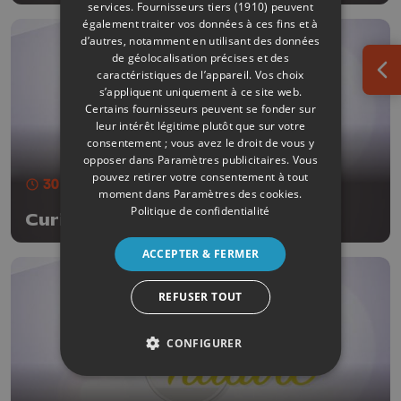
services.
Fournisseurs tiers (1910)
peuvent
également traiter vos données à ces fins et à
d’autres, notamment en utilisant des données
de géolocalisation précises et des
caractéristiques de l’appareil. Vos choix
Ouv
s’appliquent uniquement à ce site web.
Certains fournisseurs peuvent se fonder sur
leur intérêt légitime plutôt que sur votre
consentement ; vous avez le droit de vous y
opposer dans
Paramètres publicitaires
. Vous
pouvez retirer votre consentement à tout
30 min
- Publié le 07/11/2025
moment dans
Paramètres des cookies
.
Politique de confidentialité
Curieux de nature
ACCEPTER & FERMER
REFUSER TOUT
CONFIGURER