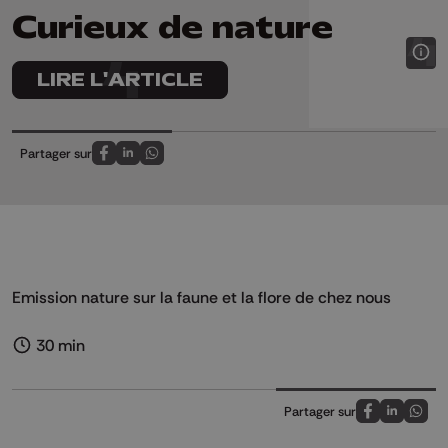
Curieux de nature
LIRE L'ARTICLE
Partager sur
Partagez sur FaceBook
Partagez sur LinkedIn
Partagez sur Whatsapp
Emission nature sur la faune et la flore de chez nous
30 min
Partager sur
Partagez sur
Partagez 
Parta