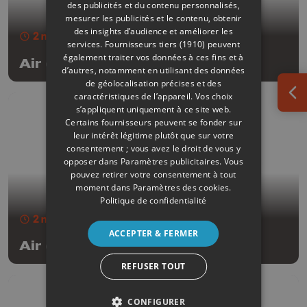
des publicités et du contenu personnalisés,
mesurer les publicités et le contenu, obtenir
des insights d’audience et améliorer les
2 min
- Publié le 17/05/2025
services.
Fournisseurs tiers (1910)
peuvent
également traiter vos données à ces fins et à
Air de familles
d’autres, notamment en utilisant des données
de géolocalisation précises et des
caractéristiques de l’appareil. Vos choix
Ouv
s’appliquent uniquement à ce site web.
Certains fournisseurs peuvent se fonder sur
leur intérêt légitime plutôt que sur votre
consentement ; vous avez le droit de vous y
opposer dans
Paramètres publicitaires
. Vous
pouvez retirer votre consentement à tout
moment dans
Paramètres des cookies
.
Politique de confidentialité
2 min
- Publié le 10/05/2025
ACCEPTER & FERMER
Air de familles
REFUSER TOUT
CONFIGURER