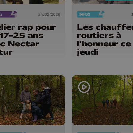
RE
24/02/2026
INFOS
lier rap pour
Les chauffe
 17-25 ans
routiers à
c Nectar
l'honneur ce
tur
jeudi