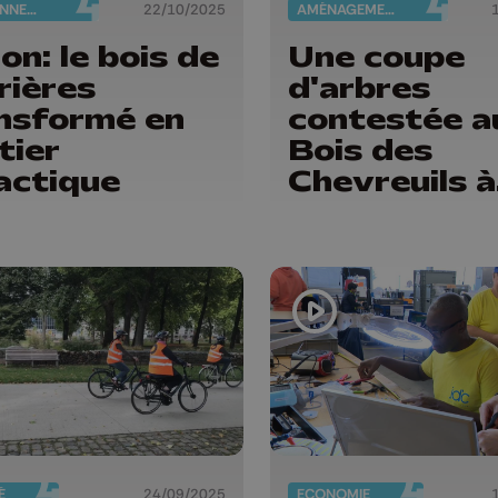
ENVIRONNEMENT
22/10/2025
AMÉNAGEMENT DU TERRITOIRE
on: le bois de
Une coupe
rières
d'arbres
nsformé en
contestée a
tier
Bois des
actique
Chevreuils à
Tilff
É
24/09/2025
ECONOMIE