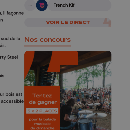
French Kif
A suivre
, il façonne
on
VOIR LE DIRECT
 sud de la
Nos concours
ois.
rty Steel
ois
🎁 Gagnez 5x2
places pour le
ur bois est
Bucolique Ferrières
e accessible
Festival 🌿🎶
Concours valable jusqu'au 9 août,
23h59.