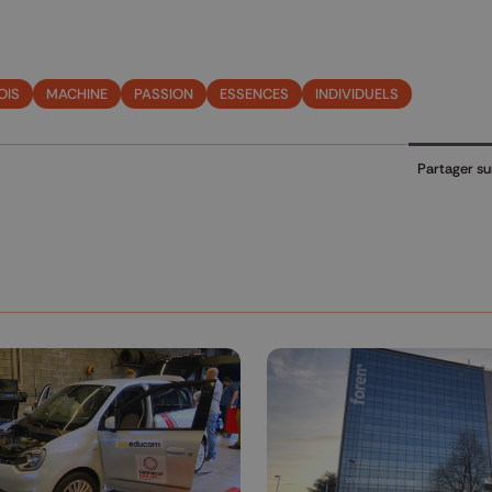
OIS
MACHINE
PASSION
ESSENCES
INDIVIDUELS
Partager su