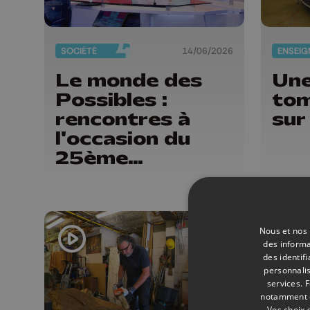
SOCIÉTÉ
14/06/2026
Le monde des
Une
Possibles :
tom
rencontres à
sur
l'occasion du
25ème
anniversaire
Nous et nos 
des informa
des identif
personnalis
services.
F
notamment en
Vos choix 