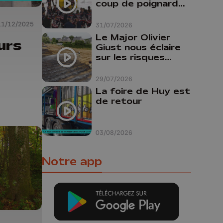
coup de poignard
dans le dos "
11/12/2025
31/07/2026
Le Major Olivier
urs
Giust nous éclaire
sur les risques
d'incendie en
Belgique : "Un
29/07/2026
incendie comme en
La foire de Huy est
Gironde ne pourrait
de retour
pas avoir lieu chez
nous"
03/08/2026
Notre app