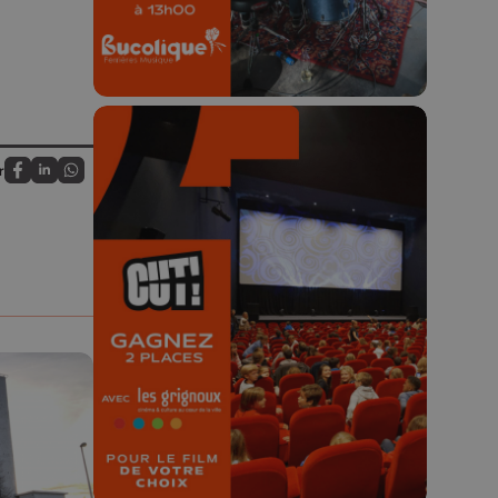
r
Partagez sur FaceBook
Partagez sur LinkedIn
Partagez sur Whatsapp
🎬 Concours CUT x
Les Grignoux ✨
Concours permanent - 2 places à
gagner chaque semaine !