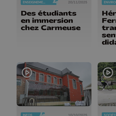
ENSEIGNEMENT
20/11/2025
Des étudiants
Hér
en immersion
Fer
chez Carmeuse
tra
sen
did
INFOS
10/10/2025
SOCIÉT