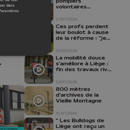
pompiers
oser dans
volontaires
Paramètres
disponibles en
province de Liège :
09/04/2026
27/07/2026
"Un citoyen qui
Ces profs perdent
n'est formé ne
leur boulot à cause
peut pas nous
de la réforme : "je
aider"
travaillais bien plus
d’un
comme prof que
04/08/2026
comme
La mobilité douce
pharmacienne"
s'améliore à Liège :
ien
fin des travaux rive
gauche, pistes
cyclo-piétonnes
22/07/2026
Avroy et
800 mètres
Guillemins...
d'archives de la
Vieille Montagne
31/07/2026
" Les Bulldogs de
Liège ont reçu un