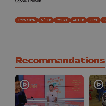
Sophie Driesen
FORMATION
MÉTIER
COURS
ATELIER
PIÈCE
B
Recommandations