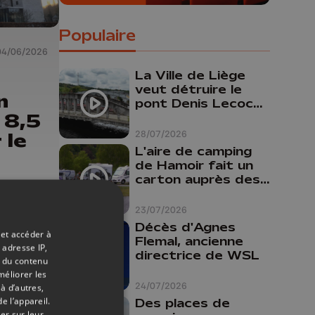
Populaire
04/06/2026
La Ville de Liège
veut détruire le
n
pont Denis Lecocq
 8,5
mais manque de
budget pour le
28/07/2026
 le
faire
L'aire de camping
de Hamoir fait un
carton auprès des
touristes
23/07/2026
Décès d'Agnes
 et accéder à
Flemal, ancienne
 adresse IP,
directrice de WSL
t du contenu
méliorer les
24/07/2026
à d’autres,
e l’appareil.
Des places de
er sur leur