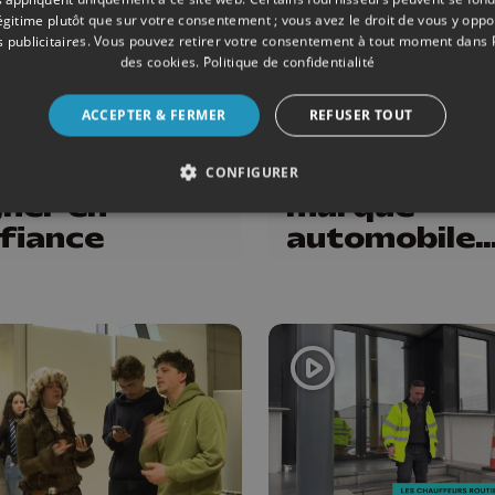
légitime plutôt que sur votre consentement ; vous avez le droit de vous y opp
 publicitaires
. Vous pouvez retirer votre consentement à tout moment dans
des cookies
.
Politique de confidentialité
TÉ
11/04/2026
ENSEIGNEMENT
élo dans le
Se former
ACCEPTER & FERMER
REFUSER TOUT
fic : une
comme
mation pour
mécanicien 
CONFIGURER
ner en
marque
fiance
automobile
allemande b
connue