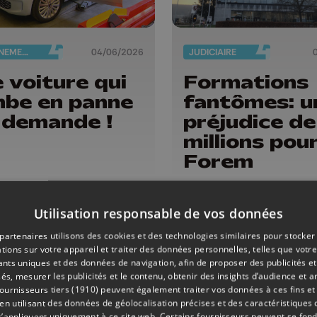
ENSEIGNEMENT
04/06/2026
JUDICIAIRE
 voiture qui
Formations
be en panne
fantômes: u
 demande !
préjudice de
millions pour
Forem
Utilisation responsable de vos données
partenaires utilisons des cookies et des technologies similaires pour stocker
tions sur votre appareil et traiter des données personnelles, telles que votre
iants uniques et des données de navigation, afin de proposer des publicités e
és, mesurer les publicités et le contenu, obtenir des insights d’audience et a
ournisseurs tiers (1910)
peuvent également traiter vos données à ces fins et 
 utilisant des données de géolocalisation précises et des caractéristiques d
s’appliquent uniquement à ce site web. Certains fournisseurs peuvent se fond