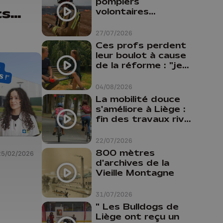
pompiers
ts
volontaires
disponibles en
province de Liège :
27/07/2026
"Un citoyen qui
Ces profs perdent
n'est formé ne
leur boulot à cause
peut pas nous
de la réforme : "je
aider"
travaillais bien plus
comme prof que
04/08/2026
comme
La mobilité douce
pharmacienne"
s'améliore à Liège :
fin des travaux rive
gauche, pistes
cyclo-piétonnes
22/07/2026
Avroy et
800 mètres
25/02/2026
Guillemins...
d'archives de la
Vieille Montagne
31/07/2026
" Les Bulldogs de
Liège ont reçu un