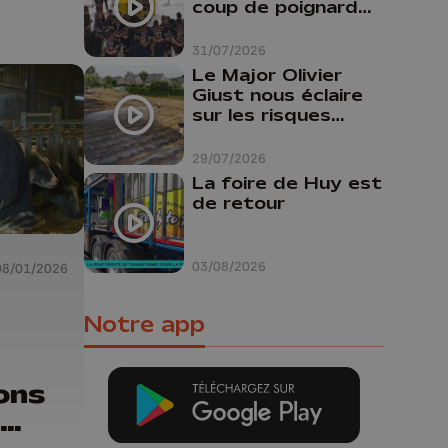
coup de poignard
dans le dos "
31/07/2026
Le Major Olivier
Giust nous éclaire
sur les risques
d'incendie en
Belgique : "Un
29/07/2026
incendie comme en
La foire de Huy est
Gironde ne pourrait
de retour
pas avoir lieu chez
nous"
03/08/2026
08/01/2026
Notre app
ons