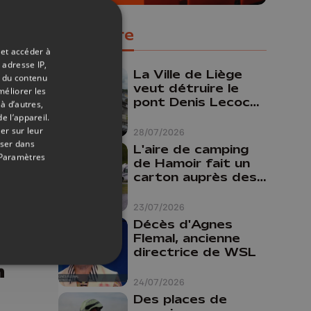
Populaire
 et accéder à
 adresse IP,
La Ville de Liège
t du contenu
veut détruire le
méliorer les
pont Denis Lecocq
à d’autres,
mais manque de
e l’appareil.
budget pour le
er sur leur
28/07/2026
faire
oser dans
L'aire de camping
Paramètres
de Hamoir fait un
carton auprès des
touristes
23/07/2026
Décès d'Agnes
08/04/2026
Flemal, ancienne
directrice de WSL
h
24/07/2026
Des places de