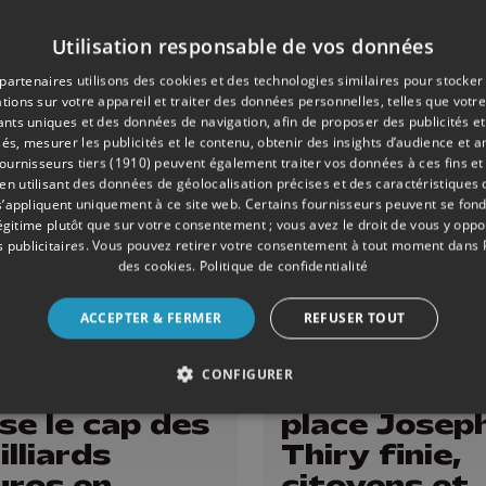
ndes villes,
on l'UVCW
Utilisation responsable de vos données
partenaires utilisons des cookies et des technologies similaires pour stocker
tions sur votre appareil et traiter des données personnelles, telles que votre
iants uniques et des données de navigation, afin de proposer des publicités e
és, mesurer les publicités et le contenu, obtenir des insights d’audience et a
ournisseurs tiers (1910)
peuvent également traiter vos données à ces fins et 
 utilisant des données de géolocalisation précises et des caractéristiques d
s’appliquent uniquement à ce site web. Certains fournisseurs peuvent se fond
légitime plutôt que sur votre consentement ; vous avez le droit de vous y opp
 publicitaires
. Vous pouvez retirer votre consentement à tout moment dans
des cookies
.
Politique de confidentialité
ACCEPTER & FERMER
REFUSER TOUT
MIE
22/04/2026
AMÉNAGEMENT DU TERRITOIRE
CONFIGURER
n Cockerill
Aywaille: la
se le cap des
place Josep
illiards
Thiry finie,
uros en
citoyens et