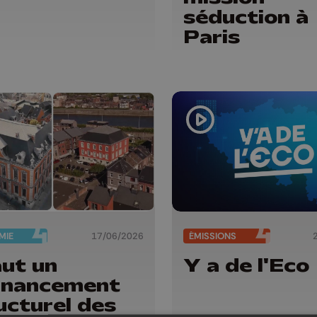
séduction à
Paris
MIE
17/06/2026
ÉMISSIONS
aut un
Y a de l'Eco
inancement
ucturel des