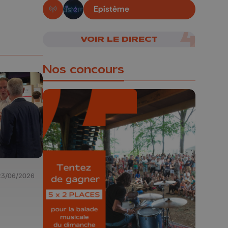
Epistème
En live!
VOIR LE DIRECT
Nos concours
🎁 Gagnez 5x2
places pour le
Bucolique Ferrières
23/06/2026
Festival 🌿🎶
Concours valable jusqu'au 9 août,
23h59.