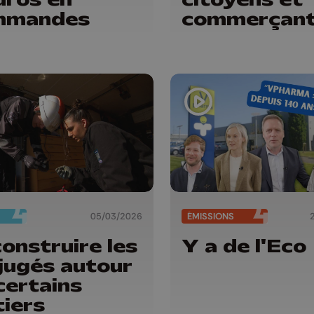
mmandes
commerçan
ravis
05/03/2026
ÉMISSIONS
onstruire les
Y a de l'Eco
jugés autour
certains
iers