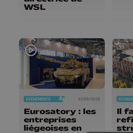
WSL
EVÈNEMENTS
22/06/2026
ECONO
Eurosatory : les
Il f
entreprises
ref
liégeoises en
str