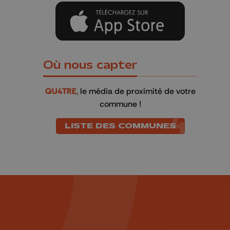
s
Où nous capter
QU4TRE
, le média de proximité de votre
commune !
LISTE DES COMMUNES