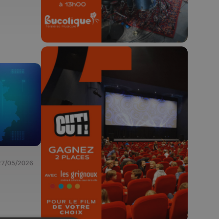
🎬 Concours CUT x
Les Grignoux ✨
Concours permanent - 2 places à
gagner chaque semaine !
27/05/2026