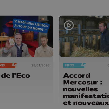
ONS
28/01/2026
INFOS
 de l'Eco
Accord
Mercosur :
nouvelles
manifestati
et nouveaux