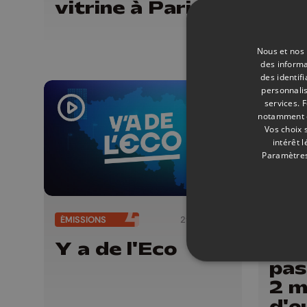
vitrine à Paris
gra
sel
Nous et nos 
des informa
des identif
personnalis
services.
F
notamment en
Vos choix 
intérêt 
Paramètres
ÉMISSIONS
29/04/2026
ECONO
Y a de l'Eco
Joh
pas
2 m
d'e