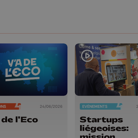
ONS
24/06/2026
EVÈNEMENTS
 de l'Eco
Startups
liégeoises:
mission