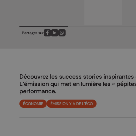
Partager sur
Partagez sur FaceBook
Partagez sur LinkedIn
Partagez sur Whatsapp
Découvrez les success stories inspirantes d
L'émission qui met en lumière les « pépites 
performance.
ÉCONOMIE
ÉMISSION Y A DE L'ÉCO