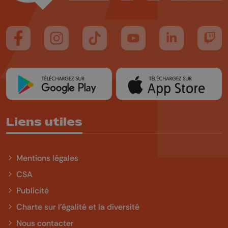
Suivez-nous sur FaceBook
Suivez-nous sur Instagram
Suivez-nous sur TikTok
Suivez-nous sur YouTube
Suivez-nous sur
Suiv
Liens utiles
Mentions légales
CSA
Publicité
Charte sur l'égalité et la diversité
Nous contacter