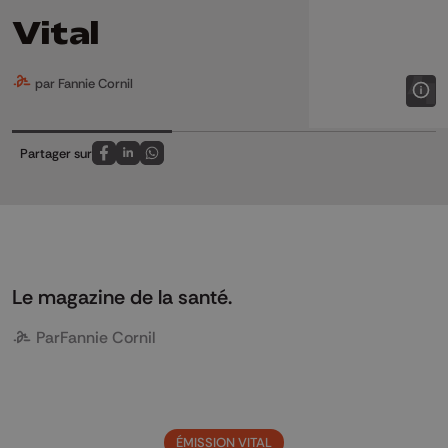
Vital
par Fannie Cornil
Partager sur
Partagez sur FaceBook
Partagez sur LinkedIn
Partagez sur Whatsapp
Le magazine de la santé.
Par
Fannie Cornil
ÉMISSION VITAL