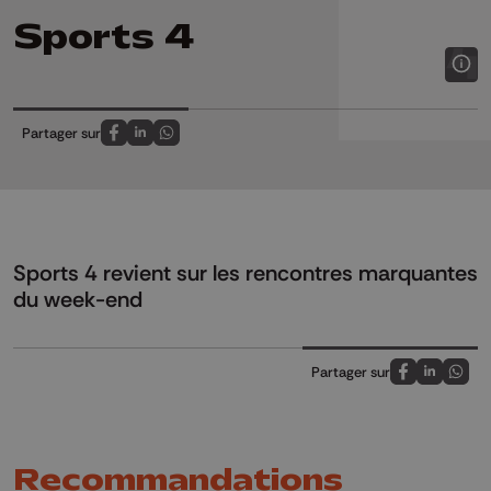
Sports 4
Partager sur
Partagez sur FaceBook
Partagez sur LinkedIn
Partagez sur Whatsapp
Sports 4 revient sur les rencontres marquantes
du week-end
Partager sur
Partagez sur
Partagez 
Parta
Recommandations