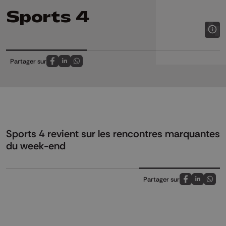
Sports 4
Partager sur
Partagez sur FaceBook
Partagez sur LinkedIn
Partagez sur Whatsapp
Sports 4 revient sur les rencontres marquantes
du week-end
Partager sur
Partagez sur
Partagez 
Parta