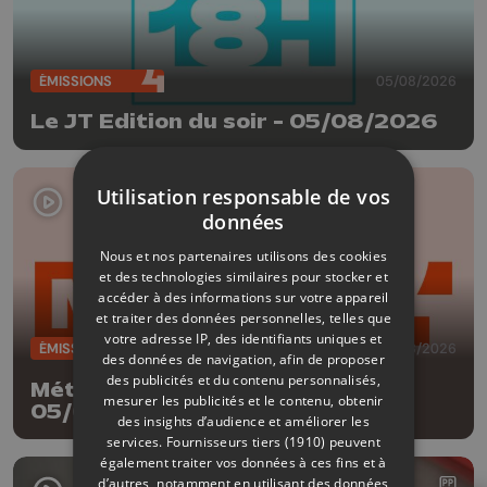
ÉMISSIONS
05/08/2026
Le JT Edition du soir - 05/08/2026
Utilisation responsable de vos
données
Nous et nos partenaires utilisons des cookies
et des technologies similaires pour stocker et
accéder à des informations sur votre appareil
et traiter des données personnelles, telles que
votre adresse IP, des identifiants uniques et
ÉMISSIONS
05/08/2026
des données de navigation, afin de proposer
des publicités et du contenu personnalisés,
Météo Edition de la mi-journée -
mesurer les publicités et le contenu, obtenir
05/08/2026
des insights d’audience et améliorer les
services.
Fournisseurs tiers (1910)
peuvent
également traiter vos données à ces fins et à
d’autres, notamment en utilisant des données