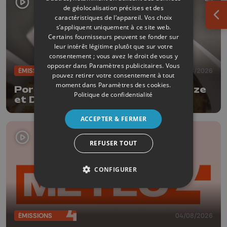
de géolocalisation précises et des
caractéristiques de l’appareil. Vos choix
Ouv
s’appliquent uniquement à ce site web.
Certains fournisseurs peuvent se fonder sur
leur intérêt légitime plutôt que sur votre
consentement ; vous avez le droit de vous y
opposer dans
Paramètres publicitaires
. Vous
ÉMISSIONS
04/08/2026
pouvez retirer votre consentement à tout
moment dans
Paramètres des cookies
.
Porc à la bière Tripick avec Delhaize
Politique de confidentialité
et Dufrais
ACCEPTER & FERMER
REFUSER TOUT
CONFIGURER
ÉMISSIONS
04/08/2026