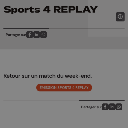
Sports 4 REPLAY
Partager sur
Partagez sur FaceBook
Partagez sur LinkedIn
Partagez sur Whatsapp
Retour sur un match du week-end.
ÉMISSION SPORTS 4 REPLAY
Partager sur
Partagez sur
Partagez 
Parta