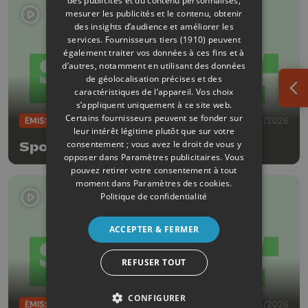
des publicités et du contenu personnalisés,
mesurer les publicités et le contenu, obtenir
des insights d’audience et améliorer les
services.
Fournisseurs tiers (1910)
peuvent
également traiter vos données à ces fins et à
d’autres, notamment en utilisant des données
de géolocalisation précises et des
caractéristiques de l’appareil. Vos choix
Ouv
s’appliquent uniquement à ce site web.
Certains fournisseurs peuvent se fonder sur
ÉMISSIONS
29/03/2026
leur intérêt légitime plutôt que sur votre
consentement ; vous avez le droit de vous y
Sports 4 REPLAY
opposer dans
Paramètres publicitaires
. Vous
pouvez retirer votre consentement à tout
moment dans
Paramètres des cookies
.
Politique de confidentialité
ACCEPTER & FERMER
REFUSER TOUT
CONFIGURER
ÉMISSIONS
23/03/2026