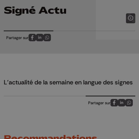
Signé Actu
Partager sur
Partagez sur FaceBook
Partagez sur LinkedIn
Partagez sur Whatsapp
L'actualité de la semaine en langue des signes
Partager sur
Partagez sur
Partagez 
Parta
Recommandations