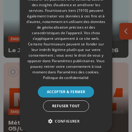
des insights d’audience et améliorer les
services.
Fournisseurs tiers (1910)
peuvent
également traiter vos données à ces fins et à
d’autres, notamment en utilisant des données
de géolocalisation précises et des
caractéristiques de l’appareil. Vos choix
Ouv
s’appliquent uniquement à ce site web.
ÉMISSIONS
05/08/2026
Certains fournisseurs peuvent se fonder sur
Le JT Edition du soir - 05/08/2026
leur intérêt légitime plutôt que sur votre
consentement ; vous avez le droit de vous y
opposer dans
Paramètres publicitaires
. Vous
pouvez retirer votre consentement à tout
moment dans
Paramètres des cookies
.
Politique de confidentialité
ACCEPTER & FERMER
REFUSER TOUT
ÉMISSIONS
05/08/2026
CONFIGURER
Météo Edition de la mi-journée -
05/08/2026