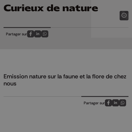
Curieux de nature
Partager sur
Partagez sur FaceBook
Partagez sur LinkedIn
Partagez sur Whatsapp
Emission nature sur la faune et la flore de chez
nous
Partager sur
Partagez sur
Partagez 
Parta