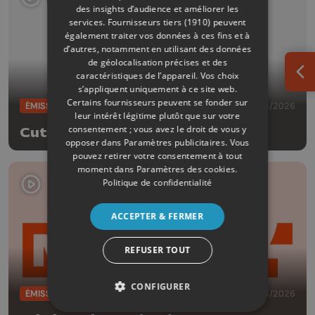
des insights d’audience et améliorer les
services.
Fournisseurs tiers (1910)
peuvent
également traiter vos données à ces fins et à
d’autres, notamment en utilisant des données
de géolocalisation précises et des
caractéristiques de l’appareil. Vos choix
Ouv
s’appliquent uniquement à ce site web.
Certains fournisseurs peuvent se fonder sur
ÉMISSIONS
05/08/2026
leur intérêt légitime plutôt que sur votre
consentement ; vous avez le droit de vous y
Cut!
opposer dans
Paramètres publicitaires
. Vous
pouvez retirer votre consentement à tout
moment dans
Paramètres des cookies
.
Politique de confidentialité
ACCEPTER & FERMER
REFUSER TOUT
CONFIGURER
ÉMISSIONS
05/08/2026