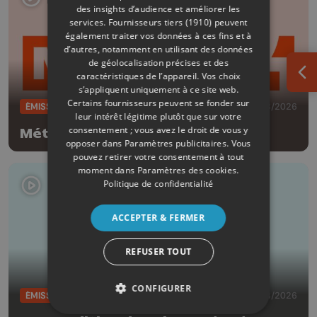
des insights d’audience et améliorer les
services.
Fournisseurs tiers (1910)
peuvent
également traiter vos données à ces fins et à
d’autres, notamment en utilisant des données
de géolocalisation précises et des
caractéristiques de l’appareil. Vos choix
Ouv
s’appliquent uniquement à ce site web.
Certains fournisseurs peuvent se fonder sur
ÉMISSIONS
04/08/2026
leur intérêt légitime plutôt que sur votre
consentement ; vous avez le droit de vous y
Météo Soir - 04/08/2026
opposer dans
Paramètres publicitaires
. Vous
pouvez retirer votre consentement à tout
moment dans
Paramètres des cookies
.
Politique de confidentialité
ACCEPTER & FERMER
REFUSER TOUT
CONFIGURER
ÉMISSIONS
04/08/2026