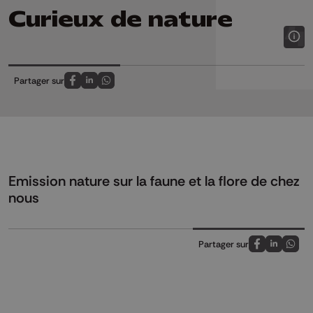
Curieux de nature
Partager sur
Partagez sur FaceBook
Partagez sur LinkedIn
Partagez sur Whatsapp
Emission nature sur la faune et la flore de chez
nous
Partager sur
Partagez sur
Partagez 
Parta