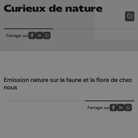
Curieux de nature
Partager sur
Partagez sur FaceBook
Partagez sur LinkedIn
Partagez sur Whatsapp
Emission nature sur la faune et la flore de chez
nous
Partager sur
Partagez sur
Partagez 
Parta