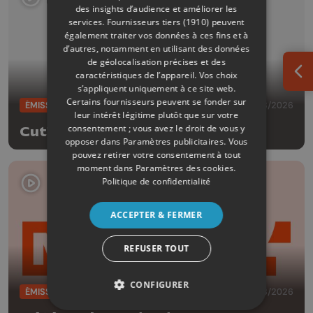
des insights d’audience et améliorer les
services.
Fournisseurs tiers (1910)
peuvent
également traiter vos données à ces fins et à
d’autres, notamment en utilisant des données
de géolocalisation précises et des
caractéristiques de l’appareil. Vos choix
Ouv
s’appliquent uniquement à ce site web.
Certains fournisseurs peuvent se fonder sur
ÉMISSIONS
05/08/2026
leur intérêt légitime plutôt que sur votre
consentement ; vous avez le droit de vous y
Cut!
opposer dans
Paramètres publicitaires
. Vous
pouvez retirer votre consentement à tout
moment dans
Paramètres des cookies
.
Politique de confidentialité
ACCEPTER & FERMER
REFUSER TOUT
CONFIGURER
ÉMISSIONS
05/08/2026