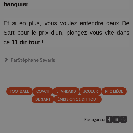
banquier
.
Et si en plus, vous voulez entendre deux De
Sart pour le prix d'un, plongez vous vite dans
ce
11 dit tout
!
Par
Stéphane Savaris
FOOTBALL
COACH
STANDARD
JOUEUR
RFC LIÈGE
DE SART
ÉMISSION 11 DIT TOUT
Partager sur
Partagez sur
Partagez 
Parta