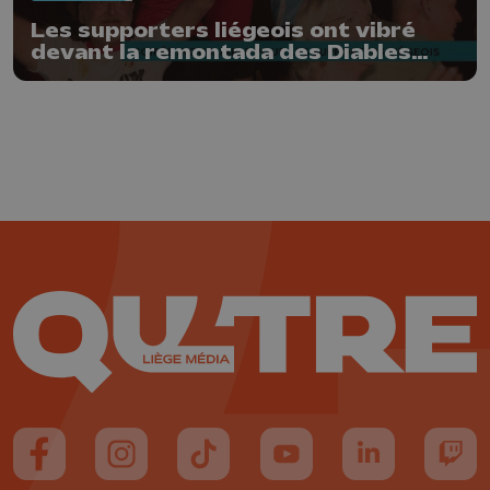
Les supporters liégeois ont vibré
devant la remontada des Diables
Rouges
Suivez-nous sur FaceBook
Suivez-nous sur Instagram
Suivez-nous sur TikTok
Suivez-nous sur YouTube
Suivez-nous sur
Suiv