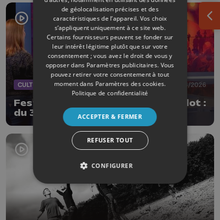
de géolocalisation précises et des
caractéristiques de l’appareil. Vos choix
Ouv
s’appliquent uniquement à ce site web.
Certains fournisseurs peuvent se fonder sur
leur intérêt légitime plutôt que sur votre
consentement ; vous avez le droit de vous y
opposer dans
Paramètres publicitaires
. Vous
pouvez retirer votre consentement à tout
moment dans
Paramètres des cookies
.
CULTURE
13/06/2026
Politique de confidentialité
Festival Vacances Théâtre Stavelot :
du 3 au 12 juillet
ACCEPTER & FERMER
REFUSER TOUT
CONFIGURER