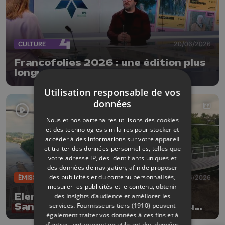
CULTURE
20/06/2026
Francofolies 2026 : une édition plus
longue sur un site revisité
Utilisation responsable de vos
données
Nous et nos partenaires utilisons des cookies
et des technologies similaires pour stocker et
accéder à des informations sur votre appareil
et traiter des données personnelles, telles que
votre adresse IP, des identifiants uniques et
des données de navigation, afin de proposer
des publicités et du contenu personnalisés,
ÉMISSIONS
19/06/2026
mesurer les publicités et le contenu, obtenir
Elena Lavrenova & Nancy Tormo
des insights d’audience et améliorer les
Sanchez : un concert suspendu au
services.
Fournisseurs tiers (1910)
peuvent
également traiter vos données à ces fins et à
Fort d'Eben-Emael
d’autres, notamment en utilisant des données